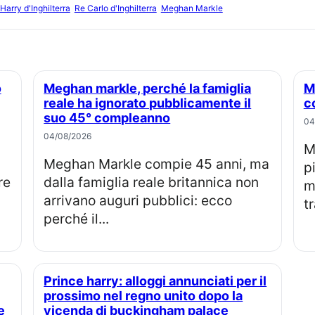
Harry d'Inghilterra
Re Carlo d'Inghilterra
Meghan Markle
Meghan markle, perché la famiglia
Meghan markle festeggia 45 anni
reale ha ignorato pubblicamente il
c
suo 45° compleanno
04
04/08/2026
Meghan Markle festeggia 45 anni 
Meghan Markle compie 45 anni, ma
p
re
dalla famiglia reale britannica non
m
arrivano auguri pubblici: ecco
tr
perché il...
Prince harry: alloggi annunciati per il
prossimo nel regno unito dopo la
e
vicenda di buckingham palace