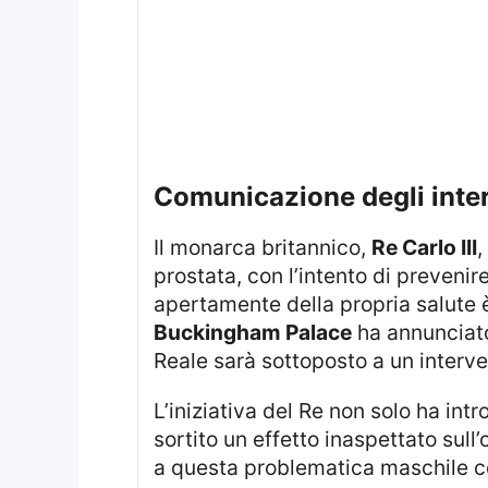
comunicazione degli inter
Il monarca britannico,
Re Carlo III
,
prostata, con l’intento di preveni
apertamente della propria salute è
Buckingham Palace
ha annunciato
Reale sarà sottoposto a un interv
L’iniziativa del Re non solo ha introdotto trasparenza sulle sue condizioni, descritte come benigne, ma ha anche
sortito un effetto inaspettato sul
a questa problematica maschile 