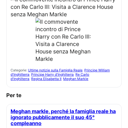
Categorie:
Ultime notizie sulla Famiglia Reale
Principe William
d'Inghilterra
Principe Harry d'Inghilterra
Re Carlo
d'Inghilterra
Regina Elisabetta II
Meghan Markle
Per te
Meghan markle, perché la famiglia reale ha
ignorato pubblicamente il suo 45°
compleanno