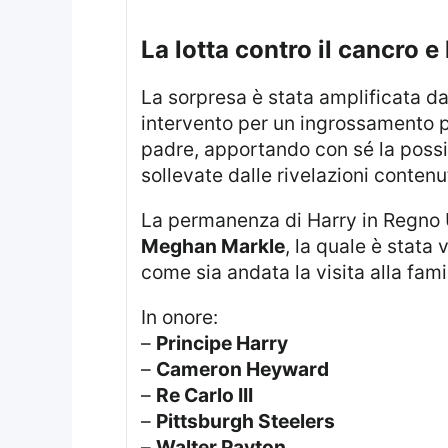
La lotta contro il cancro e
La sorpresa è stata amplificata d
intervento per un ingrossamento pr
padre, apportando con sé la possib
sollevate dalle rivelazioni conten
La permanenza di Harry in Regno 
Meghan Markle
, la quale è stata
come sia andata la visita alla famigl
In onore:
–
Principe Harry
–
Cameron Heyward
–
Re Carlo III
–
Pittsburgh Steelers
–
Walter Payton