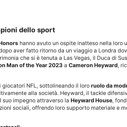
pioni dello sport
Honors
hanno avuto un ospite inatteso nella loro u
dopo aver fatto ritorno da un viaggio a Londra dove
rimonia che si è tenuta a Las Vegas, il Duca di Sus
on Man of the Year 2023
a
Cameron Heyward
, r
ei giocatori NFL, sottolineando il loro
ruolo da mode
itivamente alla società. Heyward, il tackle difensi
il suo impegno attraverso la
Heyward House
, fon
zioni sociali, offrendo loro supporto materiale e m