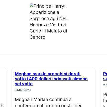
Meghan markle orecchini dorati
Prince harry perde causa legale e
sotto i 400 dollari indossati almeno
s
sei volte
29
31/07/2026
Prince Harry e co-querelanti: dopo
Meghan Markle continua a
l
th
confermare il proprio gusto per
N