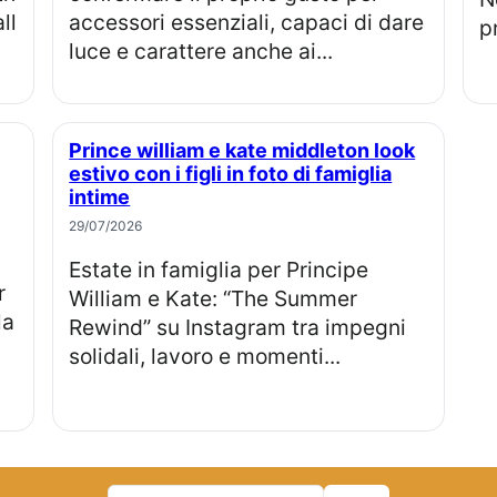
ll
accessori essenziali, capaci di dare
p
luce e carattere anche ai...
Prince william e kate middleton look
estivo con i figli in foto di famiglia
intime
29/07/2026
Estate in famiglia per Principe
William e Kate: “The Summer
la
Rewind” su Instagram tra impegni
solidali, lavoro e momenti...