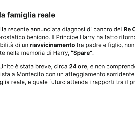
 la famiglia reale
alla recente annunciata diagnosi di cancro del
Re C
ostatico benigno. Il Principe Harry ha fatto ritorn
ilità di un
riavvicinamento
tra padre e figlio, no
ute nella memoria di Harry,
“Spare”
.
Unito è stata breve, circa
24 ore
, e non comprende
 vista a Montecito con un atteggiamento sorrident
ia reale, e quale futuro attenda i rapporti tra il pri