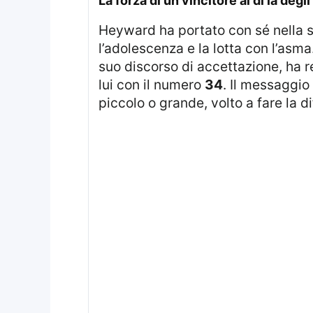
La forza di un vincitore al di là degl
Heyward ha portato con sé nella sua vita e nella sua carriera l’eredità emotiva della perdita del padre durante
l’adolescenza e la lotta con l’asma
suo discorso di accettazione, ha 
lui con il numero
34
. Il messaggio
piccolo o grande, volto a fare la d