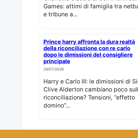
Games: attimi di famiglia tra netba
e tribune a...
Prince harry affronta la dura realtà
della riconciliazione con re carlo
dopo le dimissioni del consigliere
principale
29/07/2026
Harry e Carlo III: le dimissioni di Sir
Clive Alderton cambiano poco sul
riconciliazione? Tensioni, “effetto
domino”...