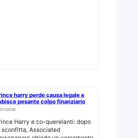
ubisce pesante colpo finanziario
/07/2026
a sconfitta, Associated
ewspapers chiede un versamento