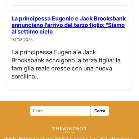
La principessa Eugenie e Jack Brooksbank
annunciano l'arrivo del terzo figlio: "Siamo
al settimo cielo
04/08/2026
La principessa Eugenia e Jack
Brooksbank accolgono la terza figlia: la
famiglia reale cresce con una nuova
sorellina...
Tutti i diritti sono riservati - Per guestpost o linkbuilding scrivi