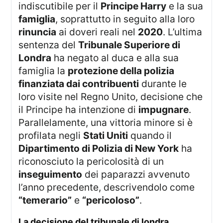
indiscutibile per il
Principe Harry
e la sua
famiglia
, soprattutto in seguito alla loro
rinuncia
ai doveri reali nel
2020
. L’ultima
sentenza del
Tribunale Superiore di
Londra
ha negato al duca e alla sua
famiglia la
protezione della polizia
finanziata dai contribuenti
durante le
loro visite nel Regno Unito, decisione che
il Principe ha intenzione di
impugnare
.
Parallelamente, una vittoria minore si è
profilata negli
Stati Uniti
quando il
Dipartimento di Polizia di New York
ha
riconosciuto la pericolosità di un
inseguimento
dei paparazzi avvenuto
l’anno precedente, descrivendolo come
“temerario”
e
“pericoloso”
.
la decisione del tribunale di londra