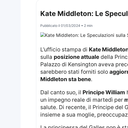
Kate Middleton: Le Specul
Pubblicato il
01/03/2024
• 2 min
L’ufficio stampa di
Kate Middleto
sulla
posizione attuale
della Princ
Palazzo di Kensington aveva prec
sarebbero stati forniti solo
aggiorn
Middleton sta bene
.
Dal canto suo, il
Principe William
h
un impegno reale di martedì per
m
salute. Di recente, il Principe del
insieme a sua moglie, preoccupazi
La principessa del Galles non è s