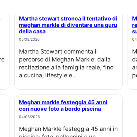
Martha stewart stronca il tentativo di
Meghan markle, perché la famiglia
meghan markle di diventare una guru
r
della casa
s
05/08/2026
04
Martha Stewart commenta il
Meghan Markle compie 45 anni, 
re
percorso di Meghan Markle: dalla
d
recitazione alla famiglia reale, fino
a
a cucina, lifestyle e...
pe
Meghan markle festeggia 45 anni
con nuove foto a bordo piscina
04/08/2026
Meghan Markle festeggia 45 anni in
piscina: foto, palloncini e un