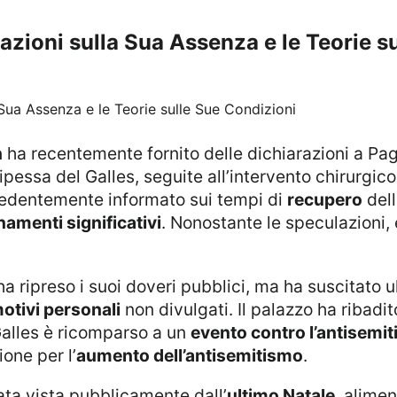
azioni sulla Sua Assenza e le Teorie s
n
ha recentemente fornito delle dichiarazioni a Page
ipessa del Galles, seguite all’intervento chirurgic
edentemente informato sui tempi di
recupero
dell
amenti significativi
. Nonostante le speculazioni,
a ripreso i suoi doveri pubblici, ma ha suscitato 
otivi personali
non divulgati. Il palazzo ha ribadi
 Galles è ricomparso a un
evento contro l’antisemi
one per l’
aumento dell’antisemitismo
.
tata vista pubblicamente dall’
ultimo Natale
, alime