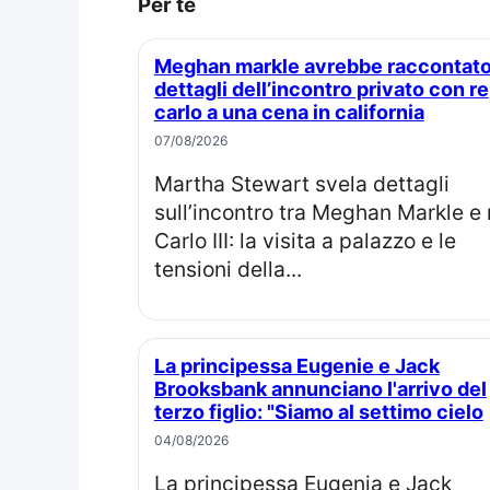
Per te
Meghan markle avrebbe raccontato
dettagli dell’incontro privato con re
carlo a una cena in california
07/08/2026
Martha Stewart svela dettagli
sull’incontro tra Meghan Markle e 
Carlo III: la visita a palazzo e le
tensioni della...
La principessa Eugenie e Jack
Brooksbank annunciano l'arrivo del
terzo figlio: "Siamo al settimo cielo
04/08/2026
La principessa Eugenia e Jack