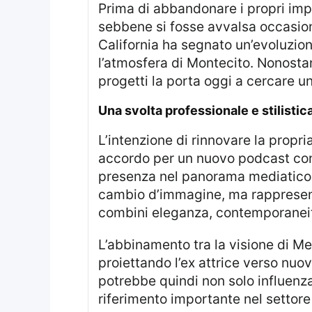
Prima di abbandonare i propri impegni reali, Meghan Markle non aveva mai collaborato ufficialmente con uno stylist,
sebbene si fosse avvalsa occasion
California ha segnato un’evoluzione
l’atmosfera di Montecito. Nonostant
progetti la porta oggi a cercare un 
una svolta professionale e stilistic
L’intenzione di rinnovare la propria carriera, insieme all’ingaggio da parte dell’agenzia Hollywood WME e al recente
accordo per un nuovo podcast con 
presenza nel panorama mediatico 
cambio d’immagine, ma rappresent
combini eleganza, contemporaneità
L’abbinamento tra la visione di Meghan e l’expertise di Mizrahi promette di ridefinire gli standard del glamour,
proiettando l’ex attrice verso nuovi
potrebbe quindi non solo influenz
riferimento importante nel settore