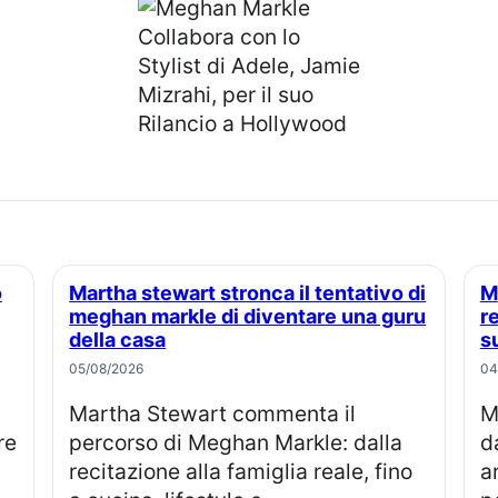
Martha stewart stronca il tentativo di
Meghan markle, perché la famiglia
meghan markle di diventare una guru
r
della casa
s
05/08/2026
04
Martha Stewart commenta il
Meghan Markle compie 45 anni, 
re
percorso di Meghan Markle: dalla
d
recitazione alla famiglia reale, fino
a