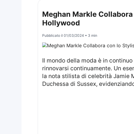
Meghan Markle Collabora co
Hollywood
Pubblicato il
01/03/2024
• 3 min
Il mondo della moda è in continuo movimento e, per mantenere il passo, anche i personaggi pubblici sono chiamati a
rinnovarsi continuamente. Un ese
la nota stilista di celebrità Jami
Duchessa di Sussex, evidenziando 