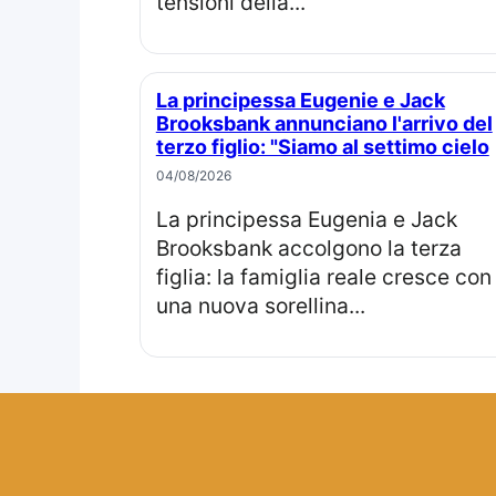
tensioni della...
La principessa Eugenie e Jack
Brooksbank annunciano l'arrivo del
terzo figlio: "Siamo al settimo cielo
04/08/2026
La principessa Eugenia e Jack
Brooksbank accolgono la terza
figlia: la famiglia reale cresce con
una nuova sorellina...