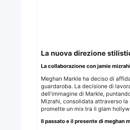
la nuova direzione stilis
la collaborazione con jamie mizrah
Meghan Markle ha deciso di affidarsi all’esperta stilista Jamie Mizrahi per dare una nuova direzione al suo
guardaroba. La decisione di lavo
dell’immagine di Markle, puntando 
Mizrahi, consolidata attraverso la
promette un mix tra il glam holly
il passato e il presente di meghan 