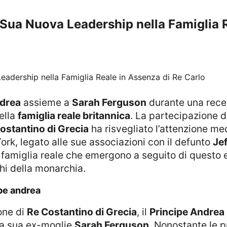
 Sua Nuova Leadership nella Famiglia 
ndrea
assieme a
Sarah Ferguson
durante una rece
ella
famiglia reale britannica
. La partecipazione d
ostantino di Grecia
ha risvegliato l’attenzione med
rk, legato alle sue associazioni con il defunto
Jef
 famiglia reale che emergono a seguito di questo ev
hi della monarchia.
ipe andrea
one di
Re Costantino di Grecia
, il
Principe Andrea
la sua ex-moglie
Sarah Ferguson
. Nonostante le 