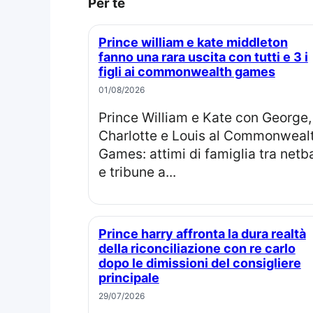
Per te
Prince william e kate middleton
fanno una rara uscita con tutti e 3 i
figli ai commonwealth games
01/08/2026
Prince William e Kate con George,
Charlotte e Louis al Commonweal
Games: attimi di famiglia tra netba
e tribune a...
Prince harry affronta la dura realtà
della riconciliazione con re carlo
dopo le dimissioni del consigliere
principale
29/07/2026