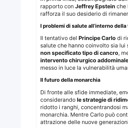
rapporto con
Jeffrey Epstein
che l
rafforza il suo desiderio di rimaner
I problemi di salute all’interno della
Il tentativo del
Principe Carlo
di r
salute che hanno coinvolto sia lui
non specificato tipo di cancro
, m
intervento chirurgico addominal
messo in luce la vulnerabilità uman
Il futuro della monarchia
Di fronte alle sfide immediate, emergono dubbi sul futuro della stratificazione della famiglia reale, soprattutto
considerando
le strategie di rid
ridotto i ranghi, concentrandosi m
monarchia. Mentre Carlo può contar
attrazione delle nuove generazioni 