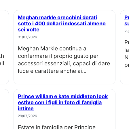
Meghan markle orecchini dorati
Prince harry perde causa legale e
sotto i 400 dollari indossati almeno
s
sei volte
29
31/07/2026
Prince Harry e co-querelanti: dopo
Meghan Markle continua a
l
th
confermare il proprio gusto per
N
ll
accessori essenziali, capaci di dare
p
luce e carattere anche ai...
Prince william e kate middleton look
estivo con i figli in foto di famiglia
intime
29/07/2026
Estate in famiglia per Principe