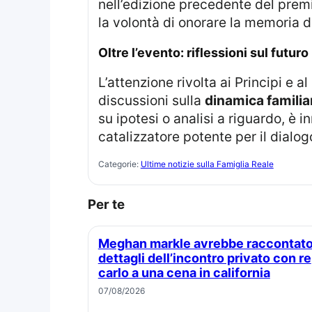
nell’edizione precedente del prem
la volontà di onorare la memoria 
oltre l’evento: riflessioni sul futuro
L’attenzione rivolta ai Principi e al loro rapporto durante questi eventi di alta visibilità continua ad alimentare
discussioni sulla
dinamica familia
su ipotesi o analisi a riguardo, è i
catalizzatore potente per il dialog
Categorie:
Ultime notizie sulla Famiglia Reale
Per te
Meghan markle avrebbe raccontato
dettagli dell’incontro privato con re
carlo a una cena in california
07/08/2026