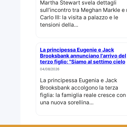
Martha Stewart svela dettagli
sull’incontro tra Meghan Markle e 
Carlo III: la visita a palazzo e le
tensioni della...
La principessa Eugenie e Jack
Brooksbank annunciano l'arrivo del
terzo figlio: "Siamo al settimo cielo
04/08/2026
La principessa Eugenia e Jack
Brooksbank accolgono la terza
figlia: la famiglia reale cresce con
una nuova sorellina...