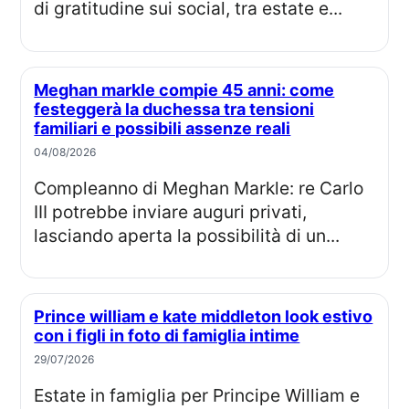
di gratitudine sui social, tra estate e...
Meghan markle compie 45 anni: come
festeggerà la duchessa tra tensioni
familiari e possibili assenze reali
04/08/2026
Compleanno di Meghan Markle: re Carlo
III potrebbe inviare auguri privati,
lasciando aperta la possibilità di un...
Prince william e kate middleton look estivo
con i figli in foto di famiglia intime
29/07/2026
Estate in famiglia per Principe William e