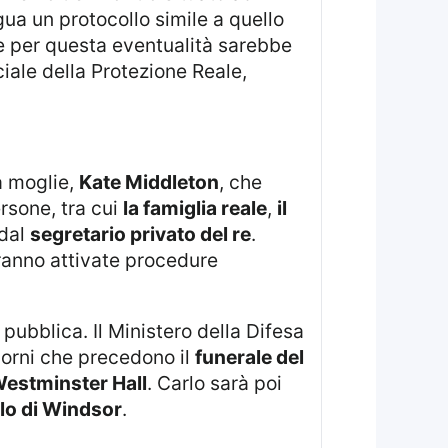
ua un protocollo simile a quello
ne per questa eventualità sarebbe
iale della Protezione Reale,
a moglie,
Kate Middleton
, che
rsone, tra cui
la famiglia reale
,
il
 dal
segretario privato del re
.
aranno attivate procedure
pubblica. Il Ministero della Difesa
giorni che precedono il
funerale del
estminster Hall
. Carlo sarà poi
llo di Windsor
.