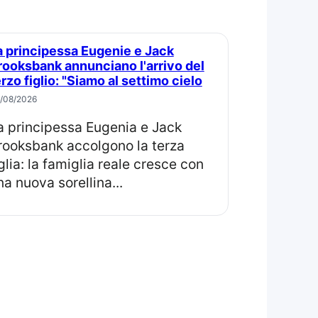
rooksbank annunciano l'arrivo del
erzo figlio: "Siamo al settimo cielo
/08/2026
rooksbank accolgono la terza
iglia: la famiglia reale cresce con
na nuova sorellina...