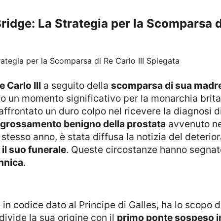
idge: La Strategia per la Scomparsa di
e Carlo III
a seguito della
scomparsa di sua madre, 
un momento significativo per la monarchia britan
a affrontato un duro colpo nel ricevere la diagnosi d
ingrossamento benigno della prostata
avvenuto ne
 stesso anno, è stata diffusa la notizia del deteri
 il suo funerale
. Queste circostanze hanno segnat
annica
.
in codice dato al Principe di Galles, ha lo scopo di r
vide la sua origine con il
primo ponte sospeso i