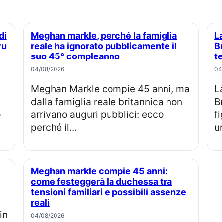
Meghan markle, perché la famiglia
La principessa Eugenie e Jack
ru
reale ha ignorato pubblicamente il
B
suo 45° compleanno
t
04/08/2026
04
Meghan Markle compie 45 anni, ma
La principessa Eugenia e Jack
dalla famiglia reale britannica non
B
o
arrivano auguri pubblici: ecco
f
perché il...
u
Meghan markle compie 45 anni:
come festeggerà la duchessa tra
tensioni familiari e possibili assenze
reali
04/08/2026