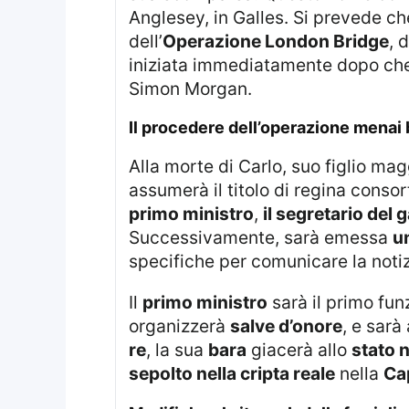
Anglesey, in Galles. Si prevede ch
dell’
Operazione London Bridge
, 
iniziata immediatamente dopo che C
Simon Morgan.
il procedere dell’operazione menai 
Alla morte di Carlo, suo figlio ma
assumerà il titolo di regina conso
primo ministro
,
il segretario del 
Successivamente, sarà emessa
un
specifiche per comunicare la notiz
Il
primo ministro
sarà il primo fun
organizzerà
salve d’onore
, e sar
re
, la sua
bara
giacerà allo
stato 
sepolto nella cripta reale
nella
Cap