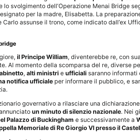
e lo svolgimento dell’Operazione Menai Bridge seg
designato per la madre, Elisabetta. La preparazio
arlo assunse il trono, come indicato dall’ex Uffic
bridge
ggiore,
il Principe William
, diventerebbe re, con su
rte. Al momento della scomparsa del re, diverse pe
gabinetto
,
alti ministri
e
ufficiali
saranno informati
a notifica ufficiale
per informare il pubblico, e s
ia.
zionario governativo a rilasciare una dichiarazione 
à annunciato
un minuto di silenzio nazionale
. Nei 
nel Palazzo di Buckingham
e successivamente a
W
pella Memoriale di Re Giorgio VI presso il Caste