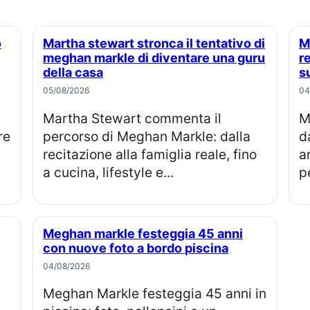
Martha stewart stronca il tentativo di
Meghan markle, perché la famiglia
meghan markle di diventare una guru
r
della casa
s
05/08/2026
04
Martha Stewart commenta il
Meghan Markle compie 45 anni, 
re
percorso di Meghan Markle: dalla
d
recitazione alla famiglia reale, fino
a
a cucina, lifestyle e...
pe
Meghan markle festeggia 45 anni
con nuove foto a bordo piscina
04/08/2026
Meghan Markle festeggia 45 anni in