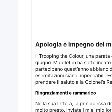
apologia e impegno dei mi
Il Trooping the Colour, una parata che celebra l’ufficiale compleanno del Sovrano britannico, Re Carlo III, si terrà il 15
giugno. Middleton ha sottolineato l
partecipano quest’anno abbiano ded
esercitazioni siano impeccabili. E
prendere il saluto alla Colonel’s R
ringraziamenti e rammarico
Nella sua lettera, la principessa del Galles ha anche dichiarato: “Spero di poter rappresentarvi tutti ancora una volta
molto presto. Inviate i miei migliori