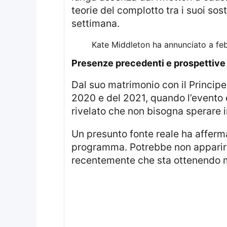
teorie del complotto tra i suoi sos
settimana.
Kate Middleton ha annunciato a feb
presenze precedenti e prospettive
Dal suo matrimonio con il Principe William nel 2011, Middleton ha partecipato ogni anno alla parata, ad eccezione del
2020 e del 2021, quando l’evento 
rivelato che non bisogna sperare i
Un presunto fonte reale ha affermato: “Mi è stato detto che l’agenda di Kate per quest’anno è vuota. Non c’è nulla in
programma. Potrebbe non apparire i
recentemente che sta ottenendo mig