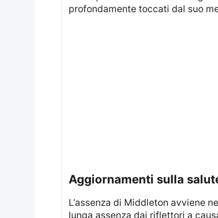
profondamente toccati dal suo me
Aggiornamenti sulla salu
L’assenza di Middleton avviene nel contesto della sua battaglia contro il cancro, resa pubblica a febbraio dopo una
lunga assenza dai riflettori a cau