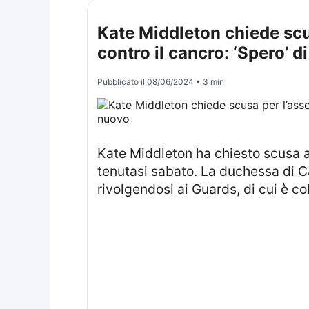
Kate Middleton chiede scus
contro il cancro: ‘Spero’ di
Pubblicato il
08/06/2024
• 3 min
Kate Middleton ha chiesto scusa agli Irish Guards per la sua assenza alla prova generale del Trooping the Colour,
tenutasi sabato. La duchessa di C
rivolgendosi ai Guards, di cui è co