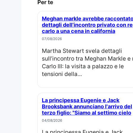
Per te
Meghan markle avrebbe raccontato
dettagli dell’incontro privato con re
carlo a una cena in california
07/08/2026
Martha Stewart svela dettagli
sull’incontro tra Meghan Markle e 
Carlo III: la visita a palazzo e le
tensioni della...
La principessa Eugenie e Jack
Brooksbank annunciano l'arrivo del
terzo figlio: "Siamo al settimo cielo
04/08/2026
La principessa Eugenia e Jack