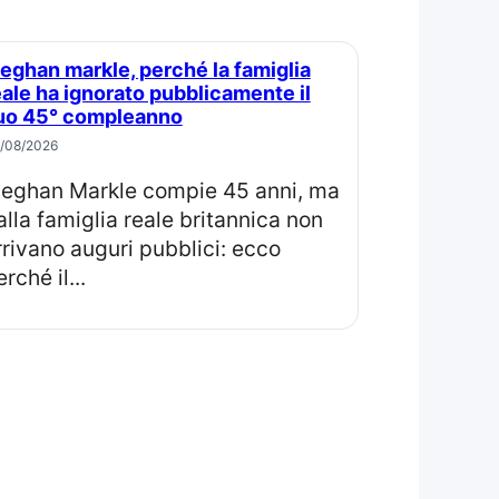
eale ha ignorato pubblicamente il
uo 45° compleanno
/08/2026
ma
alla famiglia reale britannica non
rrivano auguri pubblici: ecco
rché il...