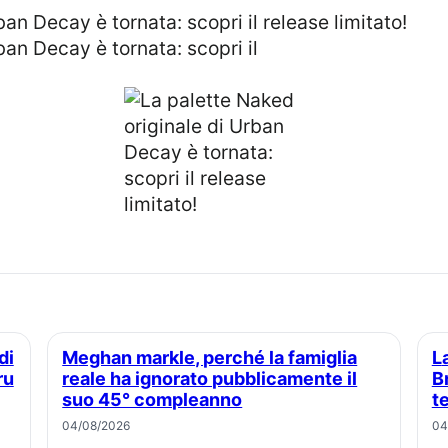
Meghan markle, perché la famiglia
La principessa Eugenie e Jack
ru
reale ha ignorato pubblicamente il
B
suo 45° compleanno
t
04/08/2026
04