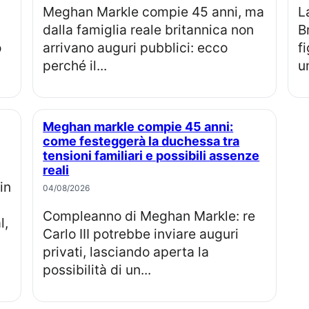
Meghan Markle compie 45 anni, ma
La principessa Eugenia e Jack
dalla famiglia reale britannica non
B
o
arrivano auguri pubblici: ecco
f
perché il...
u
Meghan markle compie 45 anni:
come festeggerà la duchessa tra
tensioni familiari e possibili assenze
reali
04/08/2026
Compleanno di Meghan Markle: re
l,
Carlo III potrebbe inviare auguri
privati, lasciando aperta la
possibilità di un...