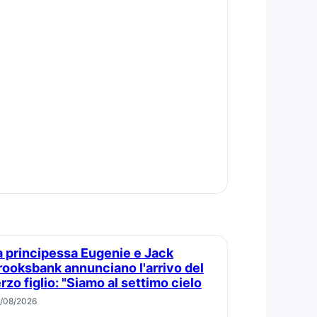
rooksbank annunciano l'arrivo del
erzo figlio: "Siamo al settimo cielo
/08/2026