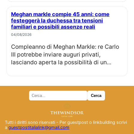
Meghan markle compie 45 anni: come
festeggerà la duchessa tra tensioni
familiari e possibili assenze reali
04/08/2026
Compleanno di Meghan Markle: re Carlo
III potrebbe inviare auguri privati,
lasciando aperta la possibilità di un...
Tutti i diritti sono riservati - Per guestpost o linkbuilding scrivi
a
guestpostitalialink@gmail.com