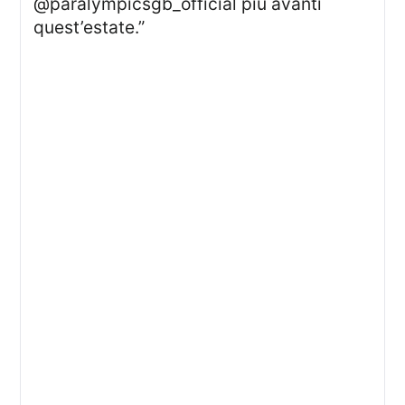
@paralympicsgb_official più avanti
quest’estate.”