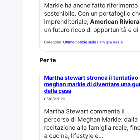
Markle ha anche fatto riferimento al suo approccio strategico nell’investire in marche che hanno un impatto positivo e
sostenibile. Con un portafoglio ch
imprenditoriale,
American Riviera
un futuro ricco di opportunità e di
Categorie:
Ultime notizie sulla Famiglia Reale
Per te
Martha stewart stronca il tentativo di
meghan markle di diventare una gu
della casa
05/08/2026
Martha Stewart commenta il
percorso di Meghan Markle: dalla
recitazione alla famiglia reale, fin
a cucina, lifestyle e...