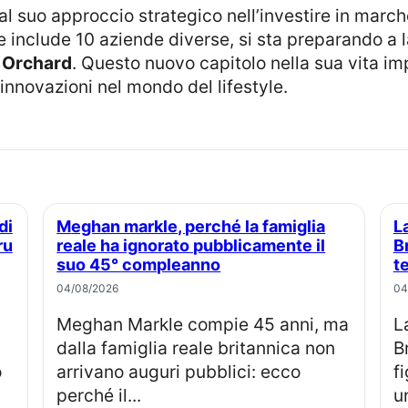
e include 10 aziende diverse, si sta preparando a l
 Orchard
. Questo nuovo capitolo nella sua vita i
 innovazioni nel mondo del lifestyle.
Meghan markle, perché la famiglia
La principessa Eugenie e Jack
ru
reale ha ignorato pubblicamente il
B
suo 45° compleanno
t
04/08/2026
04
Meghan Markle compie 45 anni, ma
La principessa Eugenia e Jack
dalla famiglia reale britannica non
B
o
arrivano auguri pubblici: ecco
f
perché il...
u