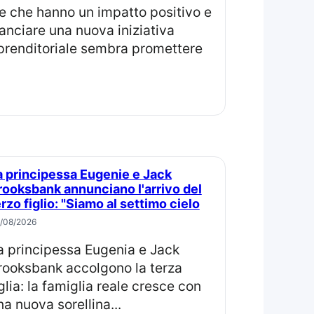
anciare una nuova iniziativa
mprenditoriale sembra promettere
rooksbank annunciano l'arrivo del
erzo figlio: "Siamo al settimo cielo
/08/2026
rooksbank accolgono la terza
iglia: la famiglia reale cresce con
na nuova sorellina...