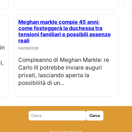
Meghan markle compie 45 anni:
come festeggerà la duchessa tra
tensioni familiari e possibili assenze
reali
04/08/2026
Compleanno di Meghan Markle: re
l,
Carlo III potrebbe inviare auguri
privati, lasciando aperta la
possibilità di un...