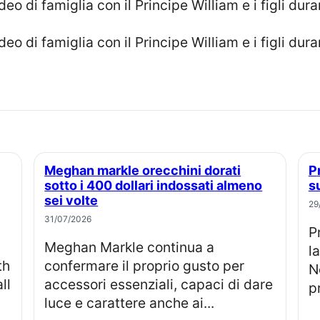
Meghan markle orecchini dorati
Prince harry perde causa legale e
sotto i 400 dollari indossati almeno
s
sei volte
29
31/07/2026
Prince Harry e co-querelanti: dopo
Meghan Markle continua a
l
th
confermare il proprio gusto per
N
ll
accessori essenziali, capaci di dare
p
luce e carattere anche ai...