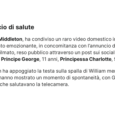
io di salute
Middleton
, ha condiviso un raro video domestico 
mento emozionante, in concomitanza con l’annuncio
filmato, reso pubblico attraverso un post sui socia
–
Principe George
, 11 anni,
Principessa Charlotte
,
i hanno mostrato un momento di spontaneità, con G
e che salutavano la telecamera.