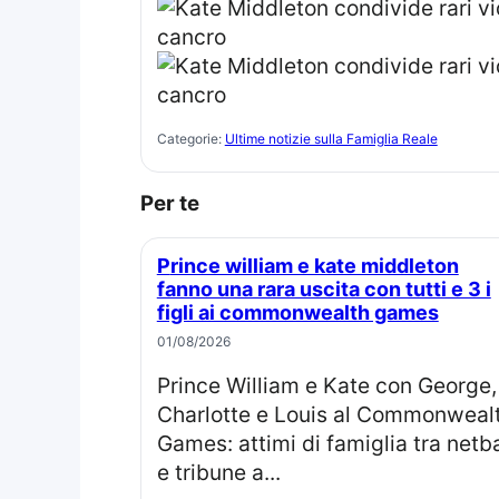
Categorie:
Ultime notizie sulla Famiglia Reale
Per te
Prince william e kate middleton
fanno una rara uscita con tutti e 3 i
figli ai commonwealth games
01/08/2026
Prince William e Kate con George,
Charlotte e Louis al Commonweal
Games: attimi di famiglia tra netba
e tribune a...