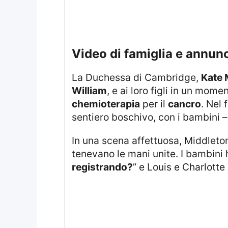
video di famiglia e annunc
La Duchessa di Cambridge,
Kate 
William
, e ai loro figli in un mo
chemioterapia
per il
cancro
. Nel 
sentiero boschivo, con i bambini 
In una scena affettuosa, Middleton ha appoggiato la testa sulla spalla di William mentre si trovavano seduti e
tenevano le mani unite. I bambin
registrando?
” e Louis e Charlott