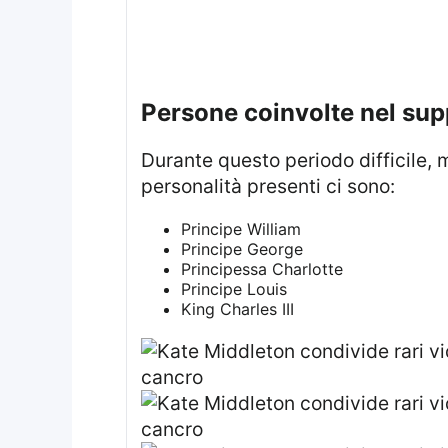
persone coinvolte nel su
Durante questo periodo difficile, molti membri della famiglia e amici hanno fornito un sostegno fondamentale. Tra le
personalità presenti ci sono:
Principe William
Principe George
Principessa Charlotte
Principe Louis
King Charles III