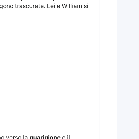
gono trascurate. Lei e William si
no verso la
guarigione
e il