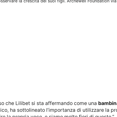
sservare la crescita dei suoi figli.
Archewell Foundation via
so che Lilibet si sta affermando come una
bambin
ico, ha sottolineato l’importanza di utilizzare la 
ire la propria voce, e siamo molto fieri di questo.”