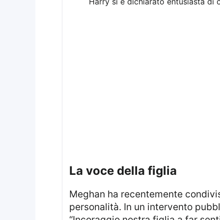
Harry si è dichiarato entusiasta di o
la voce della figlia
Meghan ha recentemente condivi
personalità. In un intervento pubbl
“Incoraggio nostra figlia a far sent