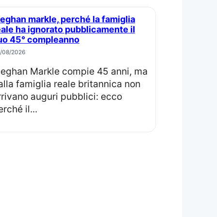
eale ha ignorato pubblicamente il
uo 45° compleanno
/08/2026
ma
alla famiglia reale britannica non
rrivano auguri pubblici: ecco
rché il...