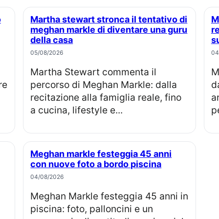
Martha stewart stronca il tentativo di
Meghan markle, perché la famiglia
meghan markle di diventare una guru
r
della casa
s
05/08/2026
04
Martha Stewart commenta il
Meghan Markle compie 45 anni, 
re
percorso di Meghan Markle: dalla
d
recitazione alla famiglia reale, fino
a
a cucina, lifestyle e...
pe
Meghan markle festeggia 45 anni
con nuove foto a bordo piscina
04/08/2026
Meghan Markle festeggia 45 anni in
piscina: foto, palloncini e un