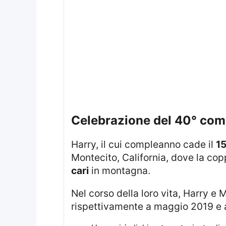
celebrazione del 40° co
Harry, il cui compleanno cade il
15
Montecito, California, dove la co
cari
in montagna.
Nel corso della loro vita, Harry e Meghan hanno mantenuto un certo riserbo riguardo ai loro figli, Archie e Lilibet, nati
rispettivamente a maggio 2019 e 