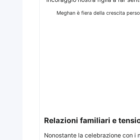
Meghan è fiera della crescita person
relazioni familiari e tensi
Nonostante la celebrazione con i membri più vicini della sua famiglia, Harry non avrà il sostegno di parenti a Londra,