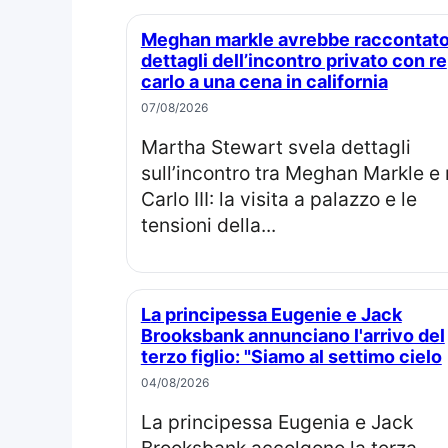
Meghan markle avrebbe raccontato
dettagli dell’incontro privato con re
carlo a una cena in california
07/08/2026
Martha Stewart svela dettagli
sull’incontro tra Meghan Markle e 
Carlo III: la visita a palazzo e le
tensioni della...
La principessa Eugenie e Jack
Brooksbank annunciano l'arrivo del
terzo figlio: "Siamo al settimo cielo
04/08/2026
La principessa Eugenia e Jack
Brooksbank accolgono la terza