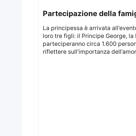
partecipazione della famig
La principessa è arrivata all’evento da sola, ma ha in seguito ricevuto compagnia dal marito, il Principe William, e dai
loro tre figli: il Principe George, 
parteciperanno circa 1.600 person
riflettere sull’importanza dell’amo