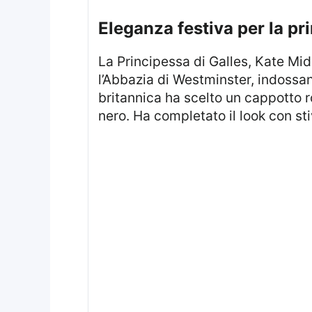
eleganza festiva per la pr
La Principessa di Galles, Kate Middleton, ha partecipato al suo quarto servizio di carole “Insieme a Natale” presso
l’Abbazia di Westminster, indossa
britannica ha scelto un cappotto 
nero. Ha completato il look con st