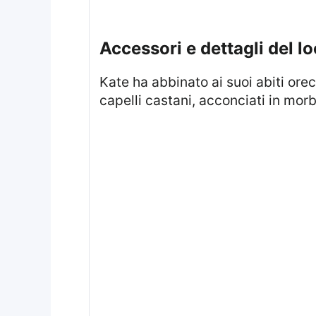
accessori e dettagli del l
Kate ha abbinato ai suoi abiti orecchini in perle di Mulberry e un bracciale sottile di Halcyon Days, mentre i suoi
capelli castani, acconciati in mo