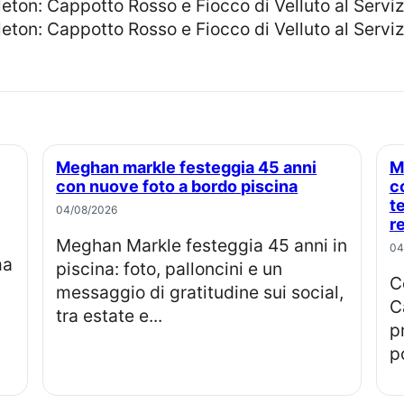
Meghan markle festeggia 45 anni
Meghan markle compie 45 anni:
con nuove foto a bordo piscina
c
t
04/08/2026
re
Meghan Markle festeggia 45 anni in
04
piscina: foto, palloncini e un
Compleanno di Meghan Markle: re
messaggio di gratitudine sui social,
C
tra estate e...
p
po