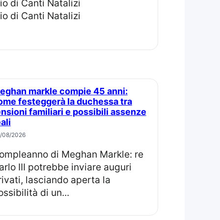
ome festeggerà la duchessa tra
ensioni familiari e possibili assenze
ali
/08/2026
arlo III potrebbe inviare auguri
rivati, lasciando aperta la
ssibilità di un...