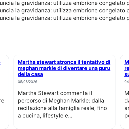
Martha stewart stronca il tentativo di
Meghan markle, perché la famiglia
meghan markle di diventare una guru
r
della casa
s
05/08/2026
04
Martha Stewart commenta il
Meghan Markle compie 45 anni, 
re
percorso di Meghan Markle: dalla
d
recitazione alla famiglia reale, fino
a
a cucina, lifestyle e...
pe