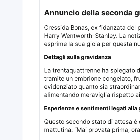
Annuncio della seconda 
Cressida Bonas, ex fidanzata del principe Harry, ha reso noto di aspettare il suo secondo bambino insieme al marito,
Harry Wentworth-Stanley. La notiz
esprime la sua gioia per questa nu
Dettagli sulla gravidanza
La trentaquattrenne ha spiegato d
tramite un embrione congelato, frut
evidenziato quanto sia straordina
alimentando meraviglia rispetto ai
Esperienze e sentimenti legati alla
Questo secondo stato di attesa è descritto da Bonas come diverso dal primo, poiché sta affrontando la nausea
mattutina: “Mai provata prima, ora