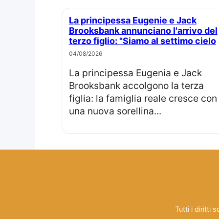
La principessa Eugenie e Jack
Brooksbank annunciano l'arrivo del
terzo figlio: "Siamo al settimo cielo
04/08/2026
La principessa Eugenia e Jack
Brooksbank accolgono la terza
figlia: la famiglia reale cresce con
una nuova sorellina...
Tutti i diritt