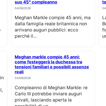
suo 45° compleanno
t
04/08/2026
04
Meghan Markle compie 45 anni, ma
La principessa Eugenia e Jack
dalla famiglia reale britannica non
B
o
arrivano auguri pubblici: ecco
f
perché il...
u
Meghan markle compie 45 anni:
come festeggerà la duchessa tra
tensioni familiari e possibili assenze
reali
04/08/2026
Compleanno di Meghan Markle: re
l,
Carlo III potrebbe inviare auguri
privati, lasciando aperta la
possibilità di un...