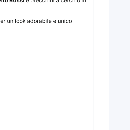
ito Rossi
e orecchini a cerchio in
er un look adorabile e unico