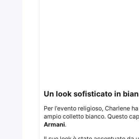
Un look sofisticato in bia
Per l’evento religioso, Charlene 
ampio colletto bianco. Questo cap
Armani
.
Il suo look è stato accentuato da un’acconciatura elegante, con i capelli biondi platino raccolti e una frangia laterale,