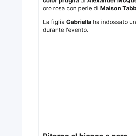
color prugna
di
Alexander McQu
oro rosa con perle di
Maison Tab
La figlia
Gabriella
ha indossato un 
durante l’evento.