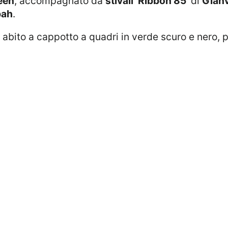
een
, accompagnato da
stivali ‘Ribbon 85’
di
Gianv
bah
.
abito a cappotto a quadri in verde scuro e nero, p