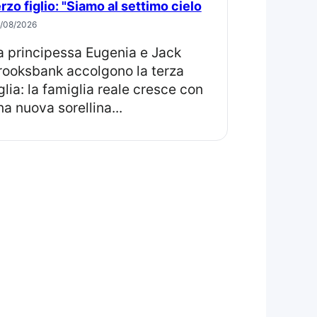
erzo figlio: "Siamo al settimo cielo
/08/2026
rooksbank accolgono la terza
iglia: la famiglia reale cresce con
na nuova sorellina...