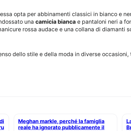
ipessa opta per abbinamenti classici in bianco e ne
indossato una
camicia bianca
e pantaloni neri a fon
manicure rossa audace e una collana di diamanti sci
nso dello stile e della moda in diverse occasioni, t
Meghan markle, perché la famiglia
La principessa Eugenie e Jack
ru
reale ha ignorato pubblicamente il
B