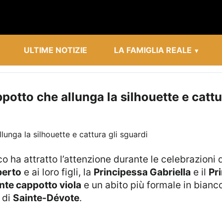
ULTIME NOTIZIE
LA FAMIGLIA REALE
potto che allunga la silhouette e cattu
 ha attratto l’attenzione durante le celebrazioni 
berto
e ai loro figli, la
Principessa Gabriella
e il
Pr
nte cappotto viola
e un abito più formale in bianc
 di
Sainte-Dévote
.