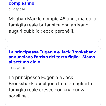
compleanno
04/08/2026
Meghan Markle compie 45 anni, ma dalla
famiglia reale britannica non arrivano
auguri pubblici: ecco perché il...
La principessa Eugenie e Jack Brooksbank
annunciano l'arrivo del terzo figlio: "Siamo
al settimo cielo
04/08/2026
La principessa Eugenia e Jack
Brooksbank accolgono la terza figlia: la
famiglia reale cresce con una nuova
sorellina...