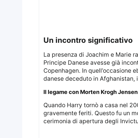
Un incontro significativo
La presenza di Joachim e Marie rappresenterà la loro prima partecipazione agli Invictus Games, nonostante il
Principe Danese avesse già incont
Copenhagen. In quell’occasione eb
danese deceduto in Afghanistan, il
Il legame con Morten Krogh Jensen
Quando Harry tornò a casa nel 2008, il feretro di Morten fu caricato sullo stesso aereo insieme a tre soldati britannici
gravemente feriti. Questo fu un m
cerimonia di apertura degli Invic