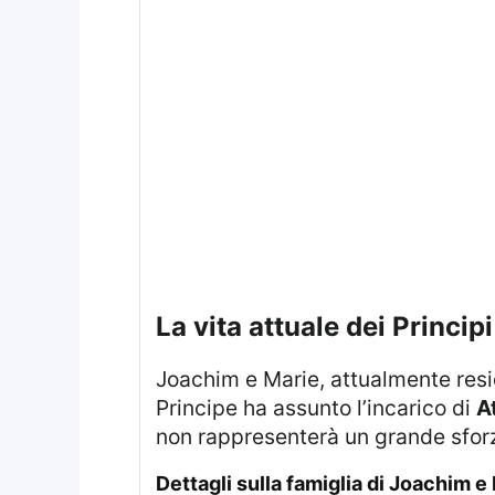
La vita attuale dei Princip
Joachim e Marie, attualmente residenti a Washington D.C., si sono trasferiti negli Stati Uniti nel 2023, quando il
Principe ha assunto l’incarico di
A
non rappresenterà un grande sforzo
Dettagli sulla famiglia di Joachim e