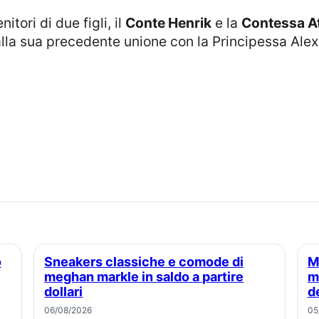
itori di due figli, il
Conte Henrik
e la
Contessa A
alla sua precedente unione con la Principessa Ale
Sneakers classiche e comode di
Martha stewart stronca il tentativo di
meghan markle in saldo a partire
m
dollari
d
06/08/2026
05