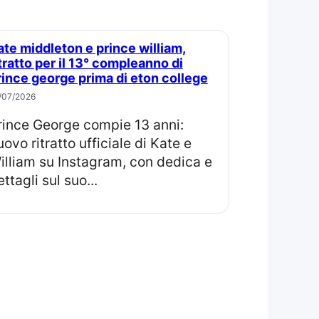
itratto per il 13° compleanno di
rince george prima di eton college
/07/2026
uovo ritratto ufficiale di Kate e
illiam su Instagram, con dedica e
ttagli sul suo...