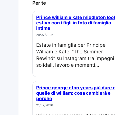
Per te
Prince william e kate middleton look
estivo con i figli in foto di famiglia
intime
29/07/2026
Estate in famiglia per Principe
William e Kate: “The Summer
Rewind” su Instagram tra impegni
solidali, lavoro e momenti...
Prince george eton years più dure di
quelle di william: cosa cambierà e
perché
21/07/2026