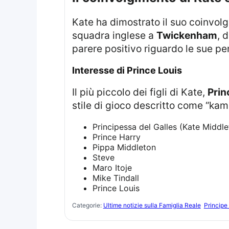
Kate ha dimostrato il suo coinvolgimento pratico nel rugby partecipando a una sessione di allenamento con la
squadra inglese a
Twickenham
, 
parere positivo riguardo le sue p
Interesse di Prince Louis
Il più piccolo dei figli di Kate,
Prin
stile di gioco descritto come “kam
Principessa del Galles (Kate Middle
Prince Harry
Pippa Middleton
Steve
Maro Itoje
Mike Tindall
Prince Louis
Categorie:
Ultime notizie sulla Famiglia Reale
Principe 