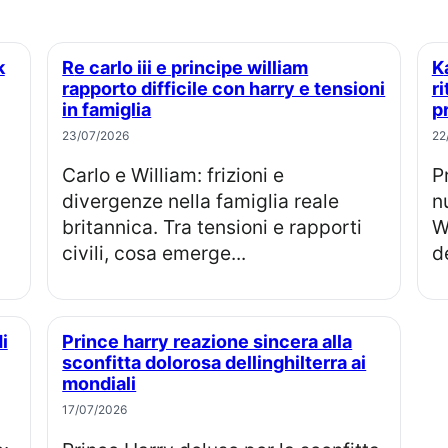
Re carlo iii e principe william
Kate middleton e prince william,
rapporto difficile con harry e tensioni
r
in famiglia
p
23/07/2026
22
Carlo e William: frizioni e
Prince George compie 13 anni:
divergenze nella famiglia reale
n
britannica. Tra tensioni e rapporti
W
civili, cosa emerge...
de
Prince harry reazione sincera alla
sconfitta dolorosa dellinghilterra ai
mondiali
17/07/2026