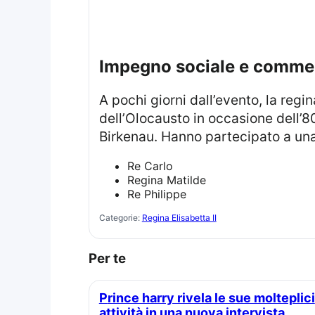
Impegno sociale e comm
A pochi giorni dall’evento, la regina e il re Frederik hanno viaggiato in Polonia per commemorare le vittime
dell’Olocausto in occasione dell’
Birkenau. Hanno partecipato a una 
Re Carlo
Regina Matilde
Re Philippe
Categorie:
Regina Elisabetta II
Per te
Prince harry rivela le sue molteplici
attività in una nuova intervista