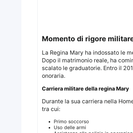
Momento di rigore militar
La Regina Mary ha indossato le medaglie che simboleggiano il suo impegno verso le forze armate, iniziato nel 2008.
Dopo il matrimonio reale, ha comi
scalato le graduatorie. Entro il 20
onoraria.
Carriera militare della regina Mary
Durante la sua carriera nella Home Guard, ha partecipato a numerosi esercizi e ha ricevuto formazione in vari ambiti,
tra cui:
Primo soccorso
Uso delle armi