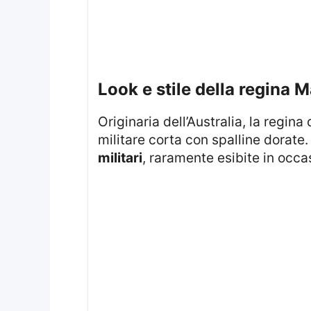
Look e stile della regina 
Originaria dell’Australia, la regina di 52 anni ha indossato un abito lungo nero, aderente e caratterizzato da una giacca
militare corta con spalline dorat
militari
, raramente esibite in occas