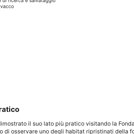
i di ricerca e salvataggio
bivacco
ratico
di osservare uno degli habitat ripristinati della f