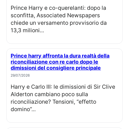
Prince Harry e co-querelanti: dopo la
sconfitta, Associated Newspapers
chiede un versamento provvisorio da
13,3 milioni...
Prince harry affronta la dura realtà della
riconciliazione con re carlo dopo le
dimissioni del consigliere principale
29/07/2026
Harry e Carlo III: le dimissioni di Sir Clive
Alderton cambiano poco sulla
riconciliazione? Tensioni, “effetto
domino”...