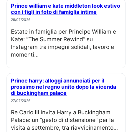
Prince william e kate middleton look estivo
con i figli in foto di famiglia intime
29/07/2026
Estate in famiglia per Principe William e
Kate: “The Summer Rewind” su
Instagram tra impegni solidali, lavoro e
momenti...
Prince harry: alloggi annunciati per il
prossimo nel regno unito dopo la vicenda
di buckingham palace
27/07/2026
Re Carlo III invita Harry a Buckingham
Palace: un “gesto di distensione” per la
visita a settembre, tra riavvicinamento...