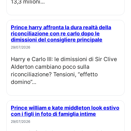
13,3 milioni...
Prince harry affronta la dura realtà della
riconciliazione con re carlo dopo le
dimissioni del consigliere principale
29/07/2026
Harry e Carlo III: le dimissioni di Sir Clive
Alderton cambiano poco sulla
riconciliazione? Tensioni, “effetto
domino”...
Prince william e kate middleton look estivo
con i figli in foto di famiglia intime
29/07/2026