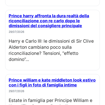
Prince harry affronta la dura realtà della
riconciliazione con re carlo dopo le
dimissioni del consigliere principale
29/07/2026
Harry e Carlo III: le dimissioni di Sir Clive
Alderton cambiano poco sulla
riconciliazione? Tensioni, “effetto
domino”...
Prince william e kate middleton look estivo
con i figli in foto di famiglia intime
29/07/2026
Estate in famiglia per Principe William e