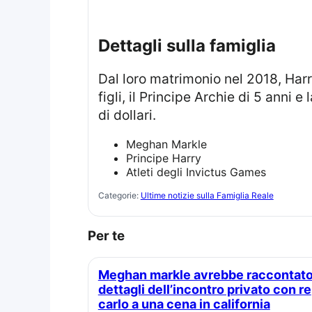
Dettagli sulla famiglia
Dal loro matrimonio nel 2018, Harry e Meghan si sono trasferiti a Montecito, in California, dove vivono con i loro due
figli, il Principe Archie di 5 anni e
di dollari.
Meghan Markle
Principe Harry
Atleti degli Invictus Games
Categorie:
Ultime notizie sulla Famiglia Reale
Per te
Meghan markle avrebbe raccontato
dettagli dell’incontro privato con re
carlo a una cena in california