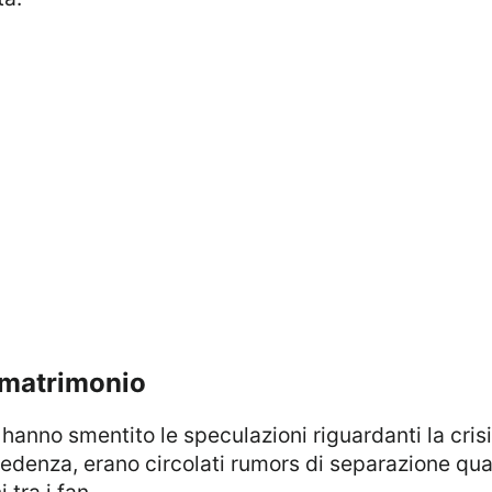
l matrimonio
ecedenza, erano circolati rumors di separazione qua
tra i fan.