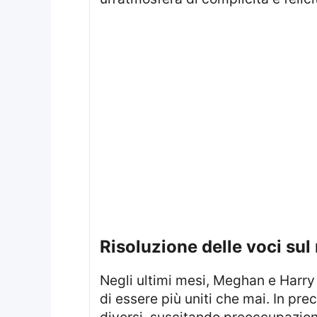
Risoluzione delle voci su
Negli ultimi mesi, Meghan e Harry hanno smentito le speculazioni riguardanti la crisi nel loro matrimonio, affermando
di essere più uniti che mai. In pr
diversi, suscitando preoccupazioni 