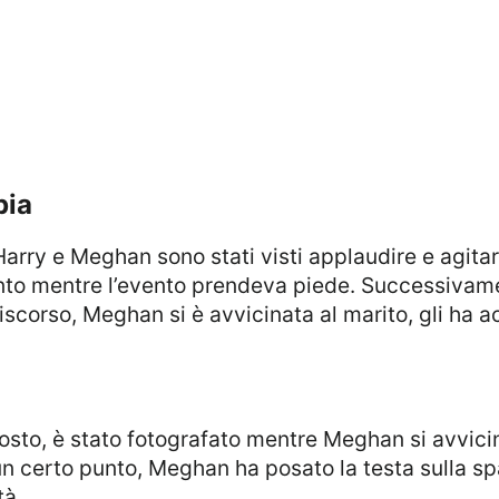
pia
a, Harry e Meghan sono stati visti applaudire e agita
to mentre l’evento prendeva piede. Successivame
scorso, Meghan si è avvicinata al marito, gli ha a
n certo punto, Meghan ha posato la testa sulla sp
tà.