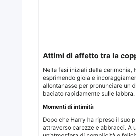
Attimi di affetto tra la cop
Nelle fasi iniziali della cerimoni
esprimendo gioia e incoraggiamen
allontanasse per pronunciare un di
baciato rapidamente sulle labbra.
Momenti di intimità
Dopo che Harry ha ripreso il suo posto, è stato fotografato mentre Meghan si avvicinava a lui, mostrando affetto
attraverso carezze e abbracci. A u
un’atmosfera di complicità e felici