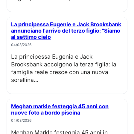
La principessa Eugenie e Jack Brooksbank
annunciano l'arrivo del terzo figlio: "Siamo
al settimo cielo
04/08/2026
La principessa Eugenia e Jack
Brooksbank accolgono la terza figlia: la
famiglia reale cresce con una nuova
sorellina...
Meghan markle festeggia 45 anni con
nuove foto a bordo piscina
04/08/2026
Meghan Markle festeggia 45 anni in