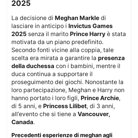
2025
La decisione di
Meghan Markle
di
lasciare in anticipo i
Invictus Games
2025
senza il marito
Prince Harry
è stata
motivata da un piano predefinito.
Secondo fonti vicine alla coppia, tale
scelta era mirata a garantire la
presenza
della duchessa
con i bambini, mentre il
duca continua a supportare il
proseguimento dei giochi. Nonostante la
loro partecipazione, Meghan e Harry non
hanno portato i loro figli,
Prince Archie
,
di 5 anni, e
Princess Lilibet
, di 3 anni,
all’evento che si tiene a
Vancouver,
Canada
.
precedenti esperienze di meghan agli