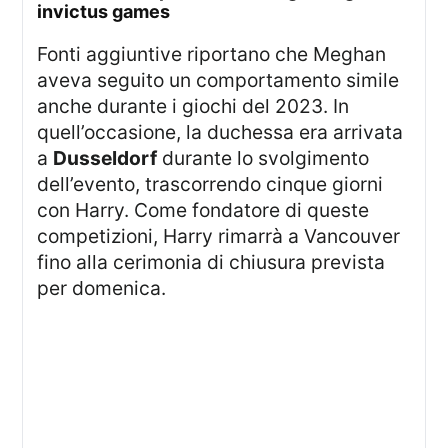
invictus games
Fonti aggiuntive riportano che Meghan
aveva seguito un comportamento simile
anche durante i giochi del 2023. In
quell’occasione, la duchessa era arrivata
a
Dusseldorf
durante lo svolgimento
dell’evento, trascorrendo cinque giorni
con Harry. Come fondatore di queste
competizioni, Harry rimarrà a Vancouver
fino alla cerimonia di chiusura prevista
per domenica.