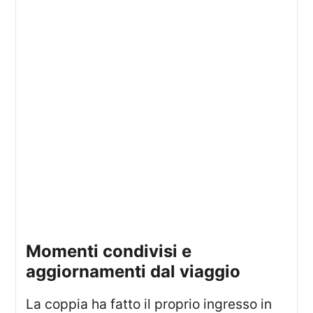
momenti condivisi e
aggiornamenti dal viaggio
La coppia ha fatto il proprio ingresso in