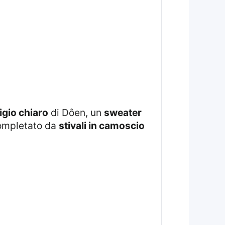
igio chiaro
di Dôen, un
sweater
completato da
stivali in camoscio