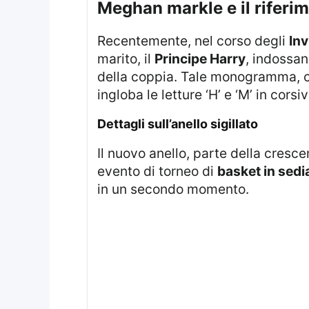
meghan markle e il riferi
Recentemente, nel corso degli
Inv
marito, il
Principe Harry
, indossa
della coppia. Tale monogramma, co
ingloba le letture ‘H’ e ‘M’ in cor
dettagli sull’anello sigillato
Il nuovo anello, parte della crescente collezione di gioielli della Duchessa del Sussex, è stato indossato durante un
evento di torneo di
basket in sedia
in un secondo momento.