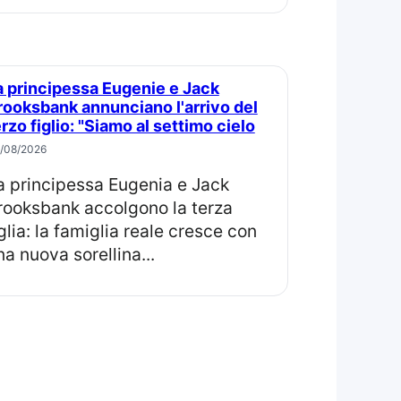
rooksbank annunciano l'arrivo del
erzo figlio: "Siamo al settimo cielo
/08/2026
rooksbank accolgono la terza
iglia: la famiglia reale cresce con
na nuova sorellina...