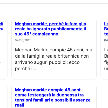
Meghan markle, perché la famiglia
La principessa Eugenie e Jack
ru
reale ha ignorato pubblicamente il
B
suo 45° compleanno
t
04/08/2026
04
Meghan Markle compie 45 anni, ma
La principessa Eugenia e Jack
dalla famiglia reale britannica non
B
o
arrivano auguri pubblici: ecco
f
perché il...
u
Meghan markle compie 45 anni:
come festeggerà la duchessa tra
tensioni familiari e possibili assenze
reali