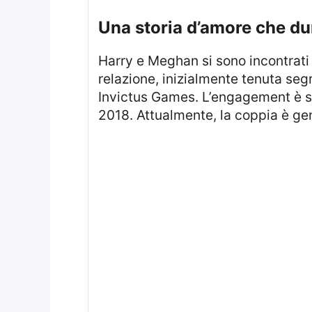
una storia d’amore che d
Harry e Meghan si sono incontrati per la prima volta nel 2016 grazie a un incontro combinato tra amici. La loro
relazione, inizialmente tenuta seg
Invictus Games. L’engagement è st
2018. Attualmente, la coppia è ge