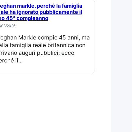
eale ha ignorato pubblicamente il
uo 45° compleanno
/08/2026
ma
alla famiglia reale britannica non
rrivano auguri pubblici: ecco
rché il...