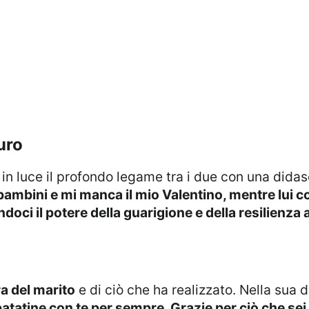
uro
n luce il profondo legame tra i due con una didas
ambini e mi manca il mio Valentino, mentre lui con
ci il potere della guarigione e della resilienza a
ra del marito
e di ciò che ha realizzato. Nella sua
atatine con te per sempre. Grazie per ciò che se