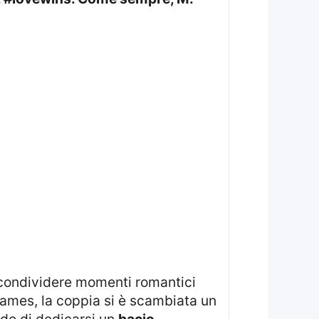
Games, la coppia si è scambiata un
odo di dedicarsi un
bacio