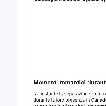
momenti romantici durant
Nonostante la separazione il giorno di San Valentino, i due hanno trovato il modo di condividere momenti romantici
durante la loro presenza in Canad
veloce bacio prima che Harry pren