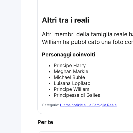
altri tra i reali
Altri membri della famiglia reale hanno anch’essi condiviso tributi speciali per San Valentino. Ad esempio, il Principe
William ha pubblicato una foto co
personaggi coinvolti
Principe Harry
Meghan Markle
Michael Bublé
Luisana Lopilato
Principe William
Principessa di Galles
Categorie:
Ultime notizie sulla Famiglia Reale
Per te