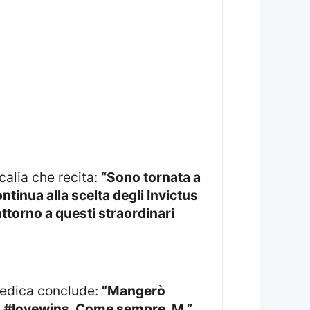
calia che recita:
“Sono tornata a
tinua alla scelta degli Invictus
ttorno a questi straordinari
 dedica conclude:
“Mangerò
i. #lovewins. Come sempre, M.”