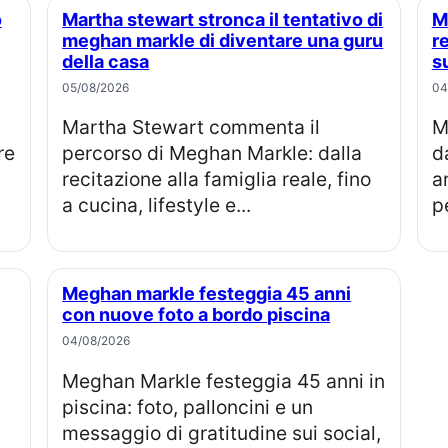
Martha stewart stronca il tentativo di
Meghan markle, perché la famiglia
meghan markle di diventare una guru
r
della casa
s
05/08/2026
04
Martha Stewart commenta il
Meghan Markle compie 45 anni, 
re
percorso di Meghan Markle: dalla
d
recitazione alla famiglia reale, fino
a
a cucina, lifestyle e...
pe
Meghan markle festeggia 45 anni
con nuove foto a bordo piscina
04/08/2026
Meghan Markle festeggia 45 anni in
piscina: foto, palloncini e un
messaggio di gratitudine sui social,