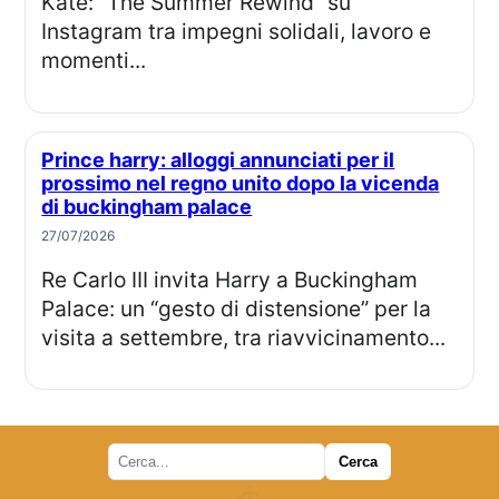
Kate: “The Summer Rewind” su
Instagram tra impegni solidali, lavoro e
momenti...
Prince harry: alloggi annunciati per il
prossimo nel regno unito dopo la vicenda
di buckingham palace
27/07/2026
Re Carlo III invita Harry a Buckingham
Palace: un “gesto di distensione” per la
visita a settembre, tra riavvicinamento...