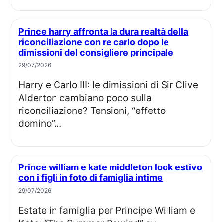
Prince harry affronta la dura realtà della
riconciliazione con re carlo dopo le
dimissioni del consigliere principale
29/07/2026
Harry e Carlo III: le dimissioni di Sir Clive
Alderton cambiano poco sulla
riconciliazione? Tensioni, “effetto
domino”...
Prince william e kate middleton look estivo
con i figli in foto di famiglia intime
29/07/2026
Estate in famiglia per Principe William e