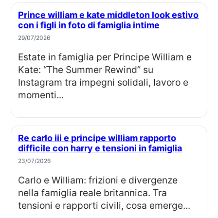
Prince william e kate middleton look estivo
con i figli in foto di famiglia intime
29/07/2026
Estate in famiglia per Principe William e
Kate: “The Summer Rewind” su
Instagram tra impegni solidali, lavoro e
momenti...
Re carlo iii e principe william rapporto
difficile con harry e tensioni in famiglia
23/07/2026
Carlo e William: frizioni e divergenze
nella famiglia reale britannica. Tra
tensioni e rapporti civili, cosa emerge...