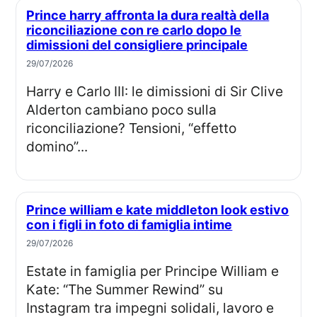
Prince harry affronta la dura realtà della
riconciliazione con re carlo dopo le
dimissioni del consigliere principale
29/07/2026
Harry e Carlo III: le dimissioni di Sir Clive
Alderton cambiano poco sulla
riconciliazione? Tensioni, “effetto
domino”...
Prince william e kate middleton look estivo
con i figli in foto di famiglia intime
29/07/2026
Estate in famiglia per Principe William e
Kate: “The Summer Rewind” su
Instagram tra impegni solidali, lavoro e