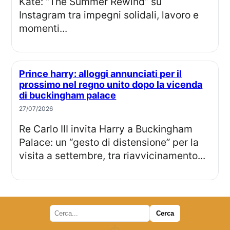
Kate: “The Summer Rewind” su
Instagram tra impegni solidali, lavoro e
momenti...
Prince harry: alloggi annunciati per il
prossimo nel regno unito dopo la vicenda
di buckingham palace
27/07/2026
Re Carlo III invita Harry a Buckingham
Palace: un “gesto di distensione” per la
visita a settembre, tra riavvicinamento...