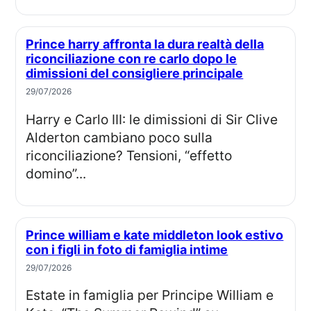
Prince harry affronta la dura realtà della
riconciliazione con re carlo dopo le
dimissioni del consigliere principale
29/07/2026
Harry e Carlo III: le dimissioni di Sir Clive
Alderton cambiano poco sulla
riconciliazione? Tensioni, “effetto
domino”...
Prince william e kate middleton look estivo
con i figli in foto di famiglia intime
29/07/2026
Estate in famiglia per Principe William e