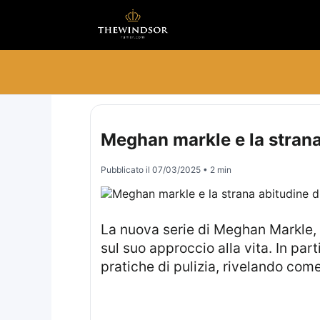
Meghan markle e la strana 
Pubblicato il
07/03/2025
• 2 min
La nuova serie di Meghan Markle, intitolata “With Love, Meghan”, offre uno sguardo sulle sue abitudini quotidiane e
sul suo approccio alla vita. In par
pratiche di pulizia, rivelando com