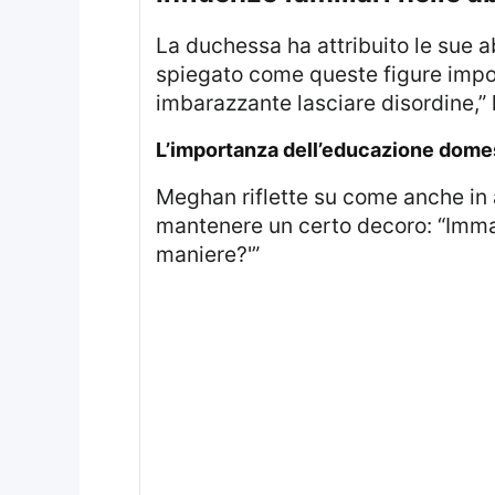
La duchessa ha attribuito le sue a
spiegato come queste figure import
imbarazzante lasciare disordine,”
l’importanza dell’educazione dome
Meghan riflette su come anche in assenza di conoscenze reciproche con gli altri ospiti degli hotel, sia fondamentale
mantenere un certo decoro: “Imma
maniere?'”