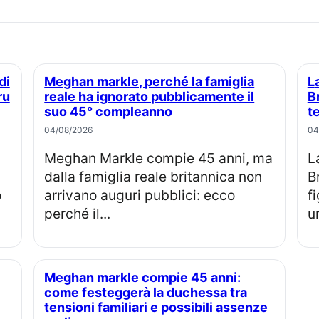
Meghan markle, perché la famiglia
La principessa Eugenie e Jack
ru
reale ha ignorato pubblicamente il
B
suo 45° compleanno
t
04/08/2026
04
Meghan Markle compie 45 anni, ma
La principessa Eugenia e Jack
dalla famiglia reale britannica non
B
o
arrivano auguri pubblici: ecco
f
perché il...
u
Meghan markle compie 45 anni:
come festeggerà la duchessa tra
tensioni familiari e possibili assenze