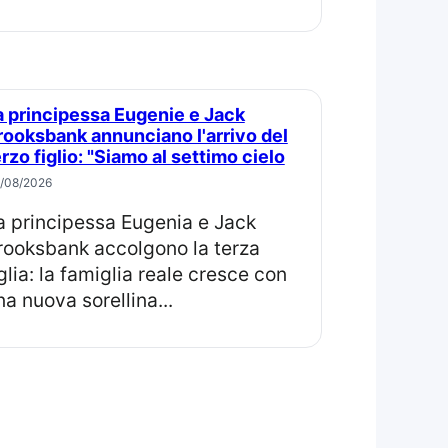
rooksbank annunciano l'arrivo del
erzo figlio: "Siamo al settimo cielo
/08/2026
rooksbank accolgono la terza
iglia: la famiglia reale cresce con
na nuova sorellina...