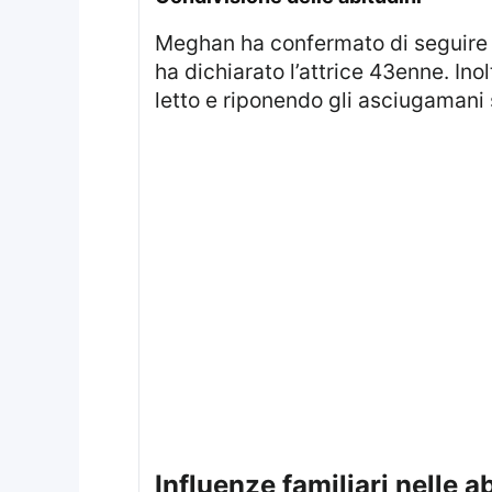
Meghan ha confermato di seguire lo stesso principio: “Non sono disordinata in cucina. Pulisco sempre mentre cucino,”
ha dichiarato l’attrice 43enne. Ino
letto e riponendo gli asciugamani
influenze familiari nelle ab