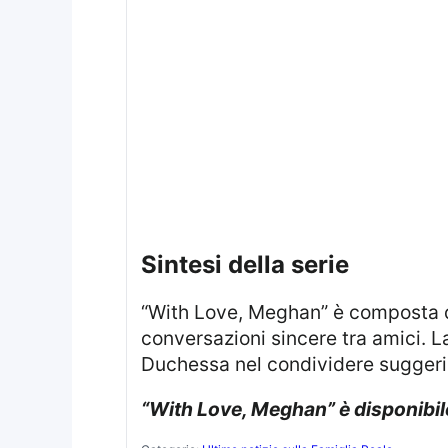
sintesi della serie
“With Love, Meghan” è composta da otto episodi da trenta minuti ciascuno e combina momenti pratici con
conversazioni sincere tra amici. La
Duchessa nel condividere suggerim
“With Love, Meghan” è disponibil