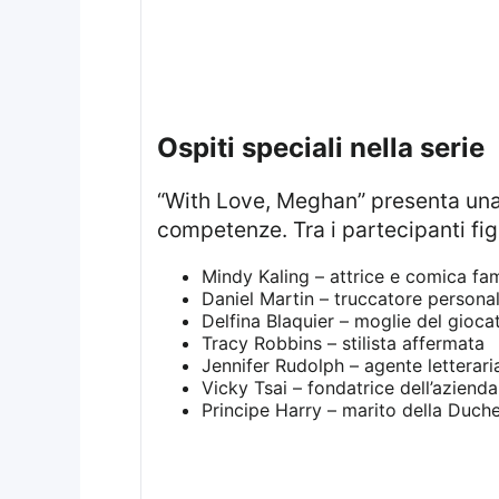
ospiti speciali nella serie
“With Love, Meghan” presenta una varietà di ospiti noti che arricchiscono ogni episodio con le loro storie e
competenze. Tra i partecipanti fi
Mindy Kaling – attrice e comica fam
Daniel Martin – truccatore persona
Delfina Blaquier – moglie del gioc
Tracy Robbins – stilista affermata
Jennifer Rudolph – agente letterari
Vicky Tsai – fondatrice dell’azienda
Principe Harry – marito della Duch