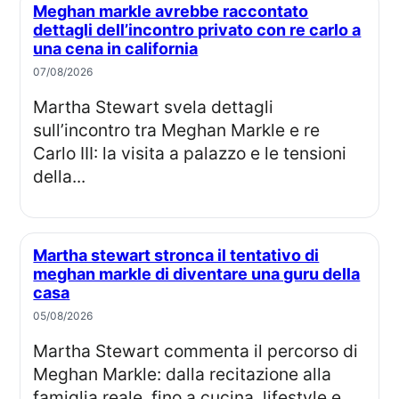
Meghan markle avrebbe raccontato
dettagli dell’incontro privato con re carlo a
una cena in california
07/08/2026
Martha Stewart svela dettagli
sull’incontro tra Meghan Markle e re
Carlo III: la visita a palazzo e le tensioni
della...
Martha stewart stronca il tentativo di
meghan markle di diventare una guru della
casa
05/08/2026
Martha Stewart commenta il percorso di
Meghan Markle: dalla recitazione alla
famiglia reale, fino a cucina, lifestyle e...