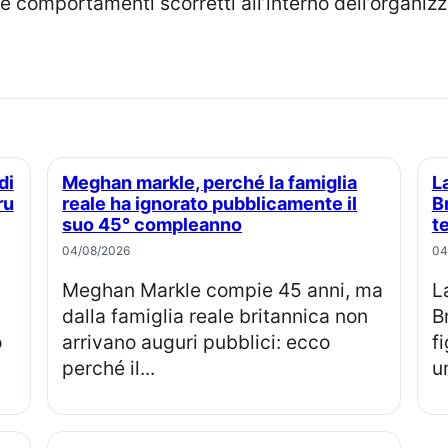
 e comportamenti scorretti all’interno dell’organiz
Meghan markle, perché la famiglia
La principessa Eugenie e Jack
ru
reale ha ignorato pubblicamente il
B
suo 45° compleanno
t
04/08/2026
04
Meghan Markle compie 45 anni, ma
La principessa Eugenia e Jack
dalla famiglia reale britannica non
B
o
arrivano auguri pubblici: ecco
f
perché il...
u