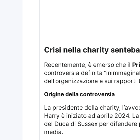
crisi nella charity senteba
Recentemente, è emerso che il
Pr
controversia definita “inimmaginab
dell’organizzazione e sui rapporti 
origine della controversia
La presidente della charity, l’avvocato zimbabwese Dr. Sophie Chandauka, ha dichiarato che il conflitto con il Principe
Harry è iniziato ad aprile 2024. L
del Duca di Sussex per difendere
media.