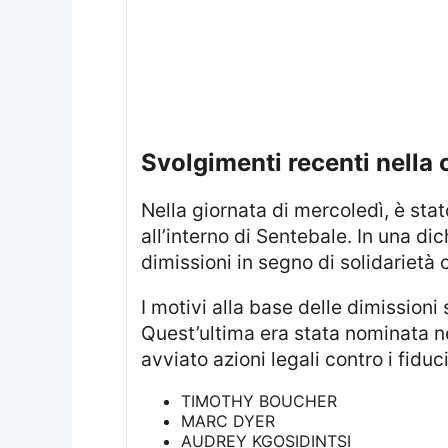
svolgimenti recenti nella 
Nella giornata di mercoledì, è stato annunciato che sia Harry che il Principe Seeiso si sarebbero dimessi dai loro ruoli
all’interno di Sentebale. In una 
dimissioni in segno di solidarietà co
I motivi alla base delle dimissioni sono legati a una perdita di fiducia nei confronti della presidente Sophie.
Quest’ultima era stata nominata ne
avviato azioni legali contro i fiduc
TIMOTHY BOUCHER
MARC DYER
AUDREY KGOSIDINTSI