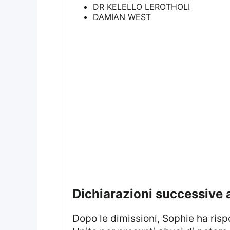
DR KELELLO LEROTHOLI
DAMIAN WEST
dichiarazioni successive 
Dopo le dimissioni, Sophie ha risposto affermando di aver segnalato i fiduciari alla Charity Commission del Regno