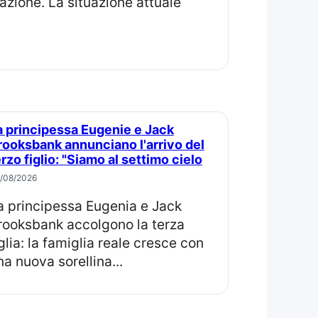
zazione. La situazione attuale
rooksbank annunciano l'arrivo del
erzo figlio: "Siamo al settimo cielo
/08/2026
rooksbank accolgono la terza
iglia: la famiglia reale cresce con
na nuova sorellina...