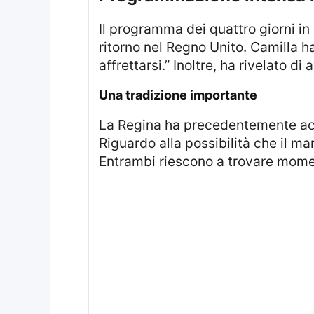
Il programma dei quattro giorni in Italia è così fitto che la coppia reale non avrà modo di scambiarsi regali fino al
ritorno nel Regno Unito. Camilla 
affrettarsi.” Inoltre, ha rivelato 
una tradizione importante
La Regina ha precedentemente acquistato oggetti in Wemyss ware per il Re, noto collezionista di ceramiche scozzesi.
Riguardo alla possibilità che il mar
Entrambi riescono a trovare momenti