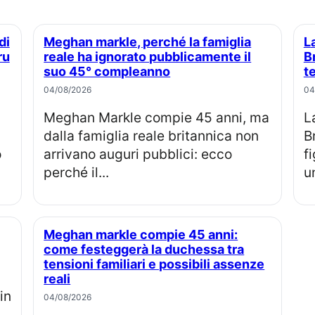
Meghan markle, perché la famiglia
La principessa Eugenie e Jack
ru
reale ha ignorato pubblicamente il
B
suo 45° compleanno
t
04/08/2026
04
Meghan Markle compie 45 anni, ma
La principessa Eugenia e Jack
dalla famiglia reale britannica non
B
o
arrivano auguri pubblici: ecco
f
perché il...
u
Meghan markle compie 45 anni:
come festeggerà la duchessa tra
tensioni familiari e possibili assenze
reali
04/08/2026