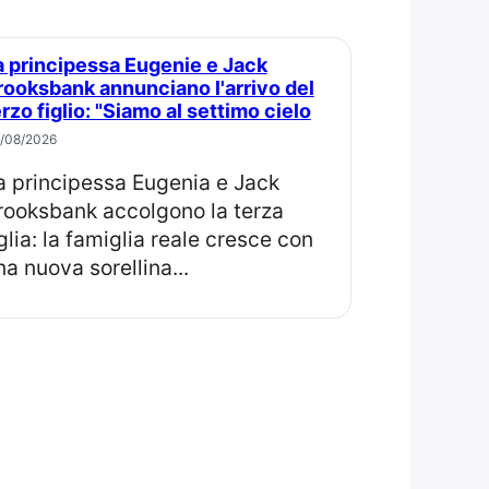
rooksbank annunciano l'arrivo del
erzo figlio: "Siamo al settimo cielo
/08/2026
rooksbank accolgono la terza
iglia: la famiglia reale cresce con
na nuova sorellina...