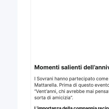
momenti salienti dell’ann
I Sovrani hanno partecipato come ospiti d’onore a un Banchetto di Stato organizzato dal Presidente italiano Sergio
Mattarella. Prima di questo even
“Vent’anni, chi avrebbe mai pensa
sorta di amicizia”.
l’importanza della compagnia reci