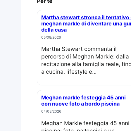
Per te
Martha stewart stronca il tentativo di
meghan markle di diventare una gu
della casa
05/08/2026
Martha Stewart commenta il
percorso di Meghan Markle: dalla
recitazione alla famiglia reale, fin
a cucina, lifestyle e...
Meghan markle festeggia 45 anni
con nuove foto a bordo piscina
04/08/2026
Meghan Markle festeggia 45 anni in
piscina: foto, palloncini e un