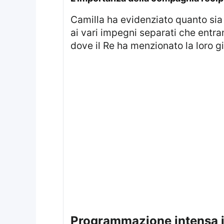
Camilla ha evidenziato quanto sia fondamentale ridere insieme e affrontare le sfide quotidiane. Ha anche accennato
ai vari impegni separati che entram
dove il Re ha menzionato la loro g
programmazione intensa in