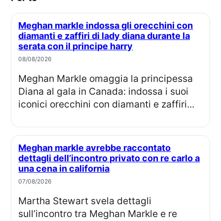
Meghan markle indossa gli orecchini con
diamanti e zaffiri di lady diana durante la
serata con il principe harry
08/08/2026
Meghan Markle omaggia la principessa
Diana al gala in Canada: indossa i suoi
iconici orecchini con diamanti e zaffiri...
Meghan markle avrebbe raccontato
dettagli dell’incontro privato con re carlo a
una cena in california
07/08/2026
Martha Stewart svela dettagli
sull’incontro tra Meghan Markle e re