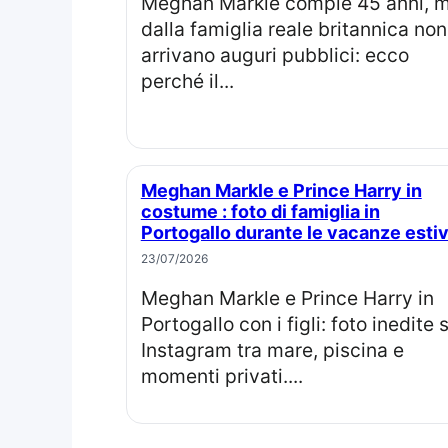
Meghan Markle compie 45 anni, ma
dalla famiglia reale britannica non
arrivano auguri pubblici: ecco
perché il...
Meghan Markle e Prince Harry in
costume : foto di famiglia in
Portogallo durante le vacanze esti
23/07/2026
Meghan Markle e Prince Harry in
Portogallo con i figli: foto inedite 
Instagram tra mare, piscina e
momenti privati....