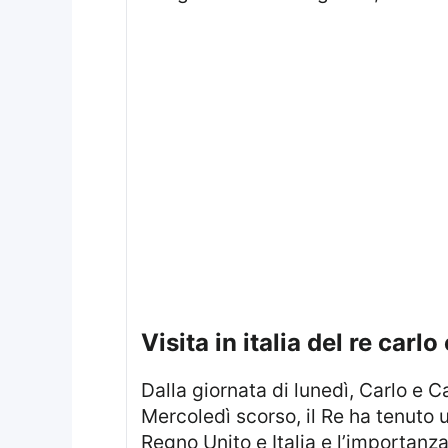
visita in italia del re carl
Dalla giornata di lunedì, Carlo e Camilla sono impegnati in una visita statale della durata di quattro giorni in Italia.
Mercoledì scorso, il Re ha tenuto u
Regno Unito e Italia e l’importanza