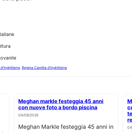
taliane
ltura
ovanile
d'Inghilterra
Regina Camilla d'Inghilterra
Meghan markle festeggia 45 anni
Meghan markle compie 45 anni:
con nuove foto a bordo piscina
c
t
04/08/2026
re
Meghan Markle festeggia 45 anni in
04