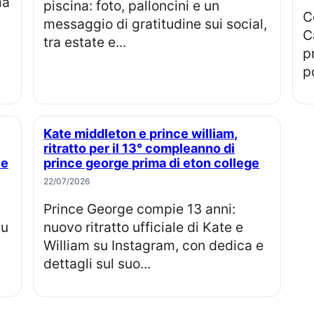
piscina: foto, palloncini e un
Compleanno di Meghan Markle: re
messaggio di gratitudine sui social,
C
tra estate e...
p
po
Kate middleton e prince william,
ritratto per il 13° compleanno di
ve
prince george prima di eton college
22/07/2026
Prince George compie 13 anni:
su
nuovo ritratto ufficiale di Kate e
William su Instagram, con dedica e
dettagli sul suo...