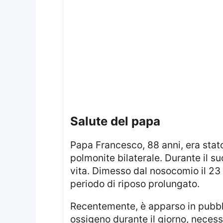
salute del papa
Papa Francesco, 88 anni, era stato ricoverato in ospedale il 14 febbraio a causa di un’infezione che aveva portato alla
polmonite bilaterale. Durante il s
vita. Dimesso dal nosocomio il 23 
periodo di riposo prolungato.
Recentemente, è apparso in pubblico su una sedia a rotelle con un tubo dell’ossigeno. Sebbene richieda meno
ossigeno durante il giorno, necess