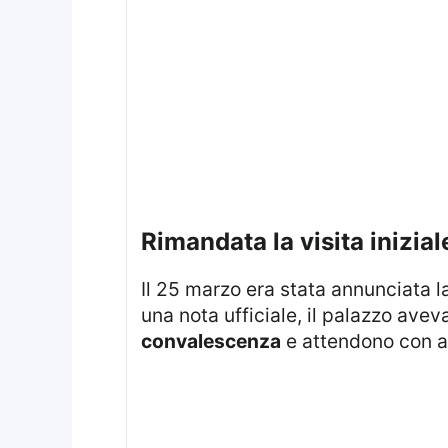
rimandata la visita inizial
Il 25 marzo era stata annunciata la sospensione della visita a causa delle recenti problematiche di salute del Papa. In
una nota ufficiale, il palazzo avev
convalescenza
e attendono con ans