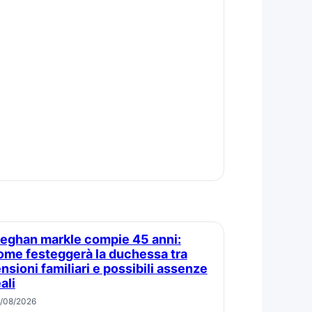
ome festeggerà la duchessa tra
ensioni familiari e possibili assenze
ali
/08/2026