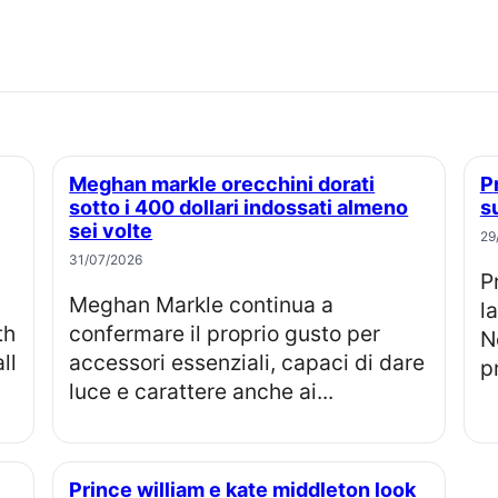
Meghan markle orecchini dorati
Prince harry perde causa legale e
sotto i 400 dollari indossati almeno
s
sei volte
29
31/07/2026
Prince Harry e co-querelanti: dopo
Meghan Markle continua a
l
th
confermare il proprio gusto per
N
ll
accessori essenziali, capaci di dare
p
luce e carattere anche ai...
Prince william e kate middleton look