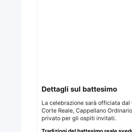
Dettagli sul battesimo
La celebrazione sarà officiata dal Cappellano Capo, Vescovo Johan Dalman, insieme al pastore dell’Assemblea della
Corte Reale, Cappellano Ordinario
privato per gli ospiti invitati.
Tradizioni del battesimo reale sve