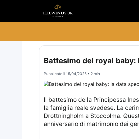
Battesimo del royal baby: l
Pubblicato il
15/04/2025
• 2 min
Il battesimo della Principessa Ines, figlia di Prince Carl Philip e Princess Sofia, rappresenta un evento significativo per
la famiglia reale svedese. La cerim
Drottningholm a Stoccolma. Quest
anniversario di matrimonio dei gen