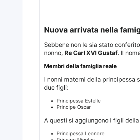
Nuova arrivata nella famig
Sebbene non le sia stato conferito il titolo HRH, la Principessa Ines è stata nominata Duchessa di Västerbotten dal
nonno,
Re Carl XVI Gustaf
. Il nom
Membri della famiglia reale
I nonni materni della principessa 
due figli:
Principessa Estelle
Principe Oscar
A questi si aggiungono i figli dell
Principessa Leonore
Principe Nicolas