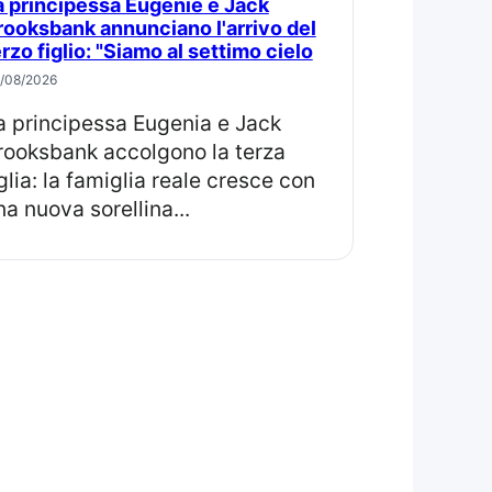
rooksbank annunciano l'arrivo del
erzo figlio: "Siamo al settimo cielo
/08/2026
rooksbank accolgono la terza
iglia: la famiglia reale cresce con
na nuova sorellina...