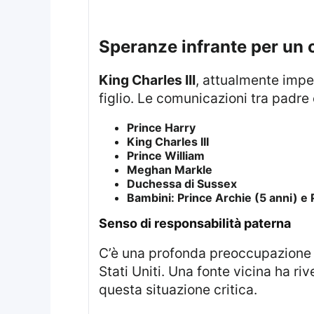
speranze infrante per un 
King Charles III
, attualmente impe
figlio. Le comunicazioni tra padre e
Prince Harry
King Charles III
Prince William
Meghan Markle
Duchessa di Sussex
Bambini: Prince Archie (5 anni) e P
senso di responsabilità paterna
C’è una profonda preoccupazione da parte di Harry riguardo alla sicurezza della sua famiglia durante i viaggi negli
Stati Uniti. Una fonte vicina ha r
questa situazione critica.