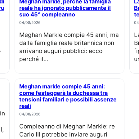
Meghan markle, perché la famiglia
La principessa Eugenie e Jack
ru
reale ha ignorato pubblicamente il
B
suo 45° compleanno
t
04/08/2026
04
Meghan Markle compie 45 anni, ma
La principessa Eugenia e Jack
dalla famiglia reale britannica non
B
o
arrivano auguri pubblici: ecco
f
perché il...
u
Meghan markle compie 45 anni:
come festeggerà la duchessa tra
tensioni familiari e possibili assenze
reali
04/08/2026
Compleanno di Meghan Markle: re
l,
Carlo III potrebbe inviare auguri