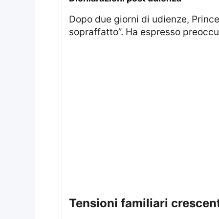
Dopo due giorni di udienze, Prince Harry ha condiviso con i giornalisti il suo stato d’animo, definendosi “esausto e
sopraffatto”. Ha espresso preoccup
tensioni familiari crescent