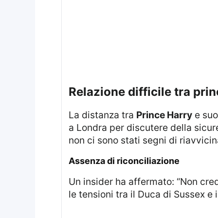
relazione difficile tra pri
La distanza tra
Prince Harry
e suo
a Londra per discutere della sicur
non ci sono stati segni di riavvic
assenza di riconciliazione
Un insider ha affermato: “Non credo ci sia alcun riavvicinamento. Nulla è cambiato.” La situazione rimane complessa e
le tensioni tra il Duca di Sussex e