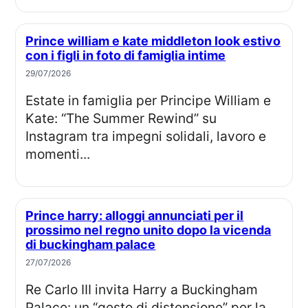
Prince william e kate middleton look estivo
con i figli in foto di famiglia intime
29/07/2026
Estate in famiglia per Principe William e
Kate: “The Summer Rewind” su
Instagram tra impegni solidali, lavoro e
momenti...
Prince harry: alloggi annunciati per il
prossimo nel regno unito dopo la vicenda
di buckingham palace
27/07/2026
Re Carlo III invita Harry a Buckingham
Palace: un “gesto di distensione” per la