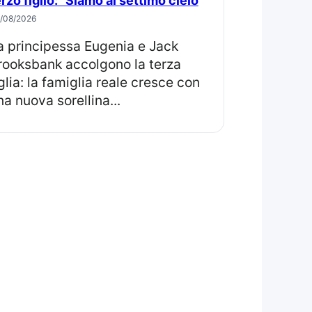
erzo figlio: "Siamo al settimo cielo
/08/2026
rooksbank accolgono la terza
iglia: la famiglia reale cresce con
na nuova sorellina...