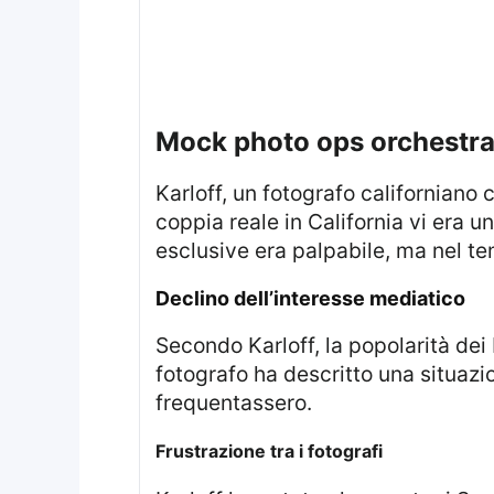
mock photo ops orchestra
Karloff, un fotografo californiano con 17 anni di esperienza nel settore, ha affermato che all’inizio del soggiorno della
coppia reale in California vi era 
esclusive era palpabile, ma nel t
Declino dell’interesse mediatico
Secondo Karloff, la popolarità dei Duchi di Sussex è diminuita e ottenere foto significative non vale più lo sforzo. Il
fotografo ha descritto una situazi
frequentassero.
Frustrazione tra i fotografi