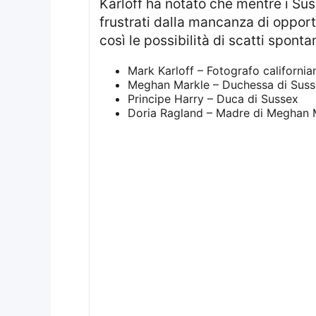
Karloff ha notato che mentre i Sussex cercavano visibilità attraverso “mock photo-ops”, molti fotografi si sentivano
frustrati dalla mancanza di opport
così le possibilità di scatti sponta
Mark Karloff – Fotografo california
Meghan Markle – Duchessa di Sus
Principe Harry – Duca di Sussex
Doria Ragland – Madre di Meghan 