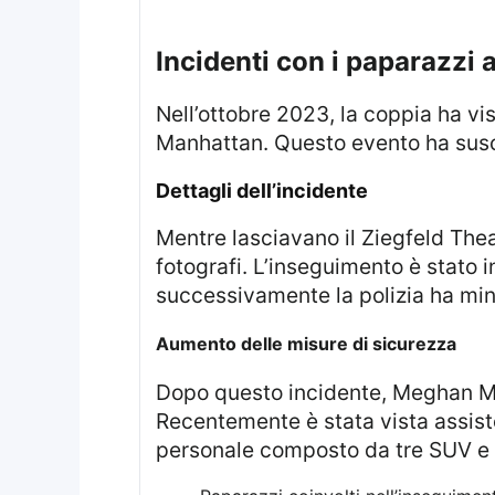
incidenti con i paparazzi
Nell’ottobre 2023, la coppia ha vissuto un episodio drammatico durante un inseguimento da parte dei paparazzi a
Manhattan. Questo evento ha susci
Dettagli dell’incidente
Mentre lasciavano il Ziegfeld Theater insieme alla madre di Meghan, Doria Ragland, sono stati seguiti da diversi
fotografi. L’inseguimento è stato 
successivamente la polizia ha mini
Aumento delle misure di sicurezza
Dopo questo incidente, Meghan Markle ha incrementato le sue misure di sicurezza durante gli eventi pubblici.
Recentemente è stata vista assist
personale composto da tre SUV e 