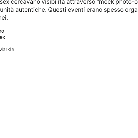
unità autentiche. Questi eventi erano spesso organ
nei.
no
sex
Markle