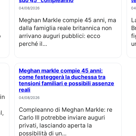
suo 45° compleanno
t
04/08/2026
04
Meghan Markle compie 45 anni, ma
La principessa Eugenia e Jack
dalla famiglia reale britannica non
B
o
arrivano auguri pubblici: ecco
f
perché il...
u
Meghan markle compie 45 anni:
come festeggerà la duchessa tra
tensioni familiari e possibili assenze
reali
04/08/2026
Compleanno di Meghan Markle: re
l,
Carlo III potrebbe inviare auguri
privati, lasciando aperta la
possibilità di un...