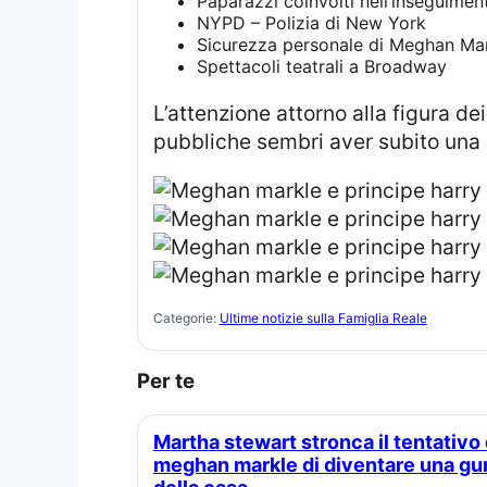
Paparazzi coinvolti nell’inseguimen
NYPD – Polizia di New York
Sicurezza personale di Meghan Ma
Spettacoli teatrali a Broadway
L’attenzione attorno alla figura dei Sussex continua ad essere elevata, sebbene l’interesse per le loro apparizioni
pubbliche sembri aver subito una di
Categorie:
Ultime notizie sulla Famiglia Reale
Per te
Martha stewart stronca il tentativo di
meghan markle di diventare una gu