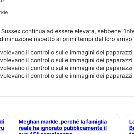
to
rkle
minuzione rispetto ai primi tempi del loro arrivo n
Meghan markle, perché la famiglia
La principessa Eugenie e Jack
ru
reale ha ignorato pubblicamente il
B