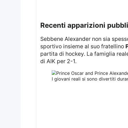
recenti apparizioni pubbl
Sebbene Alexander non sia spesso visto durante gli impegni pubblici, recentemente ha partecipato a un incontro
sportivo insieme al suo fratellino
P
partita di hockey. La famiglia real
di AIK per 2-1.
I giovani reali si sono divertiti dura