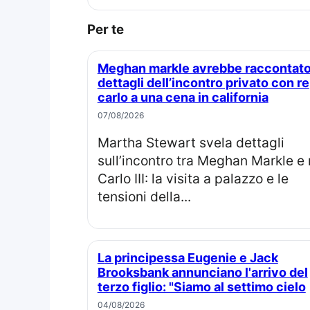
Per te
Meghan markle avrebbe raccontato
dettagli dell’incontro privato con re
carlo a una cena in california
07/08/2026
Martha Stewart svela dettagli
sull’incontro tra Meghan Markle e 
Carlo III: la visita a palazzo e le
tensioni della...
La principessa Eugenie e Jack
Brooksbank annunciano l'arrivo del
terzo figlio: "Siamo al settimo cielo
04/08/2026