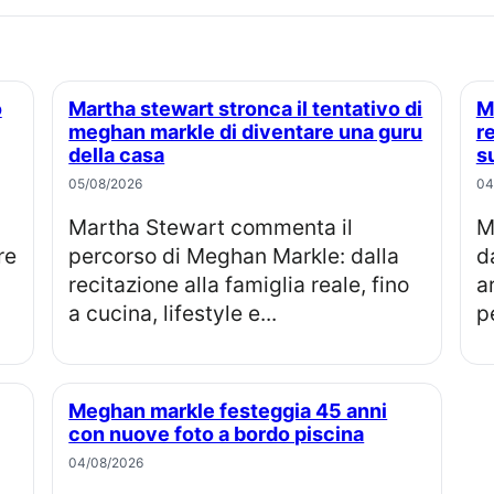
Martha stewart stronca il tentativo di
Meghan markle, perché la famiglia
meghan markle di diventare una guru
r
della casa
s
05/08/2026
04
Martha Stewart commenta il
Meghan Markle compie 45 anni, 
re
percorso di Meghan Markle: dalla
d
recitazione alla famiglia reale, fino
a
a cucina, lifestyle e...
pe
Meghan markle festeggia 45 anni
con nuove foto a bordo piscina
04/08/2026