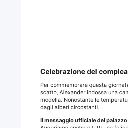
celebrazione del comple
Per commemorare questa giornata speciale, la famiglia reale ha condiviso una foto inedita del giovane principe. Nello
scatto, Alexander indossa una cami
modella. Nonostante le temperatur
dagli alberi circostanti.
Il messaggio ufficiale del palazzo 
Auguriamo anche a tutti una felice