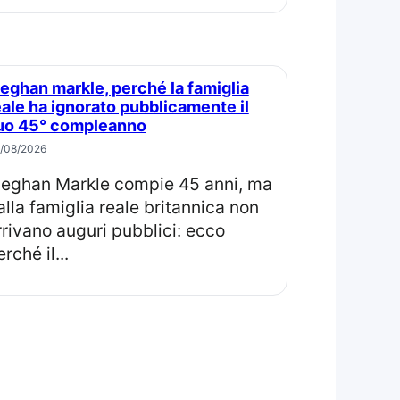
eale ha ignorato pubblicamente il
uo 45° compleanno
/08/2026
ma
alla famiglia reale britannica non
rrivano auguri pubblici: ecco
rché il...