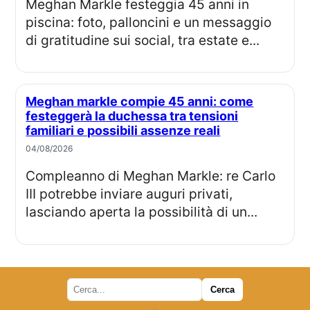
Meghan Markle festeggia 45 anni in
piscina: foto, palloncini e un messaggio
di gratitudine sui social, tra estate e...
Meghan markle compie 45 anni: come
festeggerà la duchessa tra tensioni
familiari e possibili assenze reali
04/08/2026
Compleanno di Meghan Markle: re Carlo
III potrebbe inviare auguri privati,
lasciando aperta la possibilità di un...