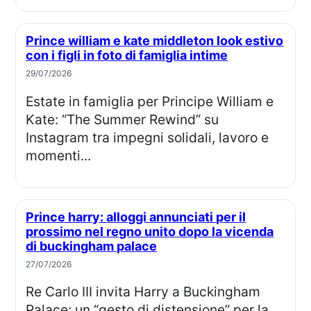
Prince william e kate middleton look estivo
con i figli in foto di famiglia intime
29/07/2026
Estate in famiglia per Principe William e
Kate: “The Summer Rewind” su
Instagram tra impegni solidali, lavoro e
momenti...
Prince harry: alloggi annunciati per il
prossimo nel regno unito dopo la vicenda
di buckingham palace
27/07/2026
Re Carlo III invita Harry a Buckingham
Palace: un “gesto di distensione” per la