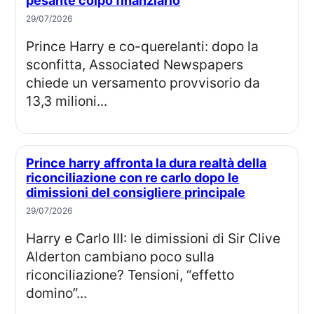
pesante colpo finanziario
29/07/2026
Prince Harry e co-querelanti: dopo la
sconfitta, Associated Newspapers
chiede un versamento provvisorio da
13,3 milioni...
Prince harry affronta la dura realtà della
riconciliazione con re carlo dopo le
dimissioni del consigliere principale
29/07/2026
Harry e Carlo III: le dimissioni di Sir Clive
Alderton cambiano poco sulla
riconciliazione? Tensioni, “effetto
domino”...