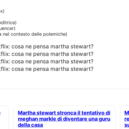
x)
ditrice)
luencer)
ta nel contesto delle polemiche)
Martha stewart stronca il tentativo di
Meghan markle, perché la famiglia
meghan markle di diventare una guru
r
della casa
s