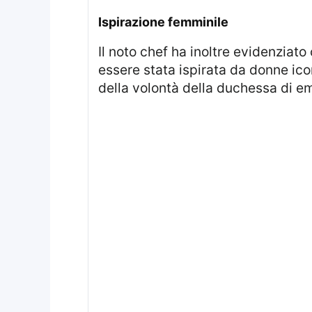
ispirazione femminile
Il noto chef ha inoltre evidenziato come Meghan abbia dimostrato coraggio nel mettersi in gioco pubblicamente dopo
essere stata ispirata da donne i
della volontà della duchessa di em