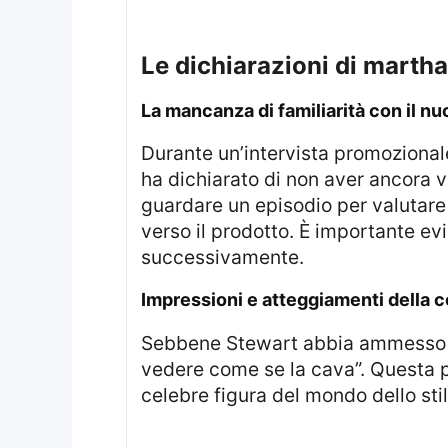
le dichiarazioni di marth
la mancanza di familiarità con il 
Durante un’intervista promozionale alla trasmissione “Yes, Chef”, Martha Stewart, nota esperta di lifestyle e cucina,
ha dichiarato di non aver ancora v
guardare un episodio per valutare
verso il prodotto. È importante evi
successivamente.
impressioni e atteggiamenti della 
Sebbene Stewart abbia ammesso di non aver ancora visionato lo show, ha manifestato interesse nel seguirlo: “Voglio
vedere come se la cava”. Questa po
celebre figura del mondo dello stile