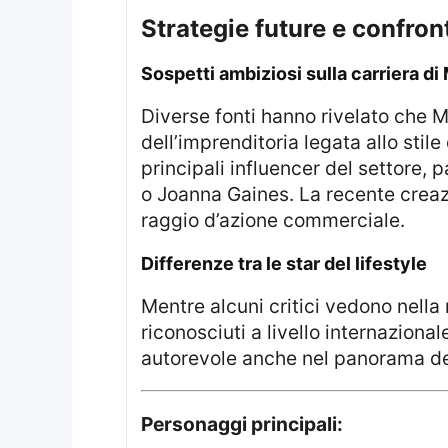
strategie future e confron
sospetti ambiziosi sulla carriera 
Diverse fonti hanno rivelato che Markle starebbe pianificando una progressiva affermazione nel mondo
dell’imprenditoria legata allo stile
principali influencer del settore
o Joanna Gaines. La recente creazi
raggio d’azione commerciale.
differenze tra le star del lifestyle
Mentre alcuni critici vedono nella marca personale di Meghan un tentativo diretto di competere con altri guru
riconosciuti a livello internazion
autorevole anche nel panorama dei
Personaggi principali: